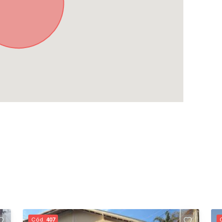
Cód.
407