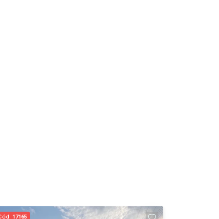
Cód.
17165