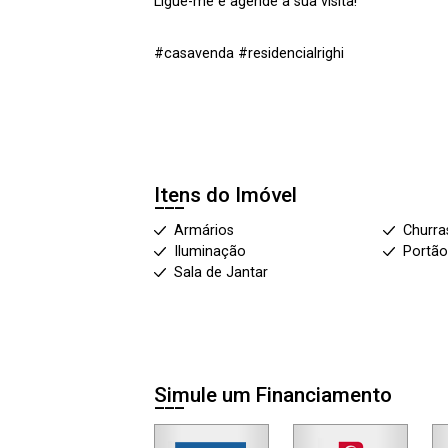
Ligue-me e agende a sua visita!
#casavenda #residencialrighi
Itens do Imóvel
Armários
Churra
Iluminação
Portão
Sala de Jantar
Simule um Financiamento