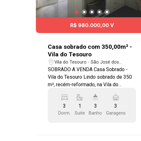
R$ 980.000,00 V
Casa sobrado com 350,00m² -
Vila do Tesouro
Vila do Tesouro - São José dos
Campos/SP
SOBRADO A VENDA Casa Sobrado -
Vila do Tesouro Lindo sobrado de 350
m², recém-reformado, na Vila do
Tesouro! Piso superior: 3 dormitórios -
sendo 1 suíte, sala ampla com dois
3
1
3
3
ambientes e banheiro social. Térreo:
Dorm.
Suite
Banho
Garagens
sala ampla com 3 ambientes integrada
à cozinha em conceito aberto, copa,
quintal grande com piscina,
churrasqueira e fogão à lenha, área de