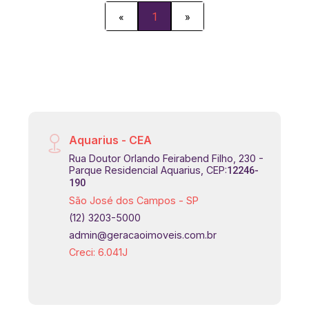
«
1
»
Aquarius - CEA
Rua Doutor Orlando Feirabend Filho, 230 -
Parque Residencial Aquarius, CEP:
12246-
190
São José dos Campos - SP
(12) 3203-5000
admin@geracaoimoveis.com.br
Creci: 6.041J