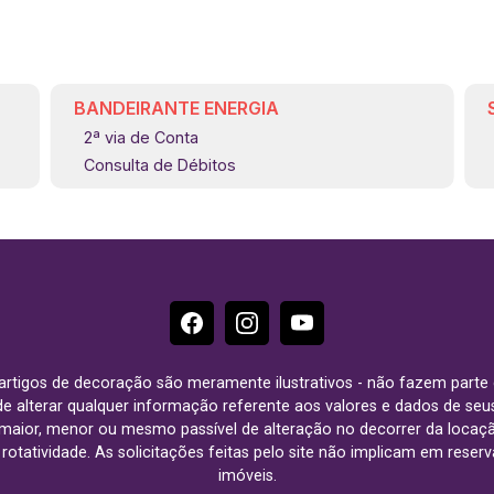
BANDEIRANTE ENERGIA
2ª via de Conta
Consulta de Débitos
e artigos de decoração são meramente ilustrativos - não fazem parte
o de alterar qualquer informação referente aos valores e dados de se
aior, menor ou mesmo passível de alteração no decorrer da locaç
à rotatividade. As solicitações feitas pelo site não implicam em rese
imóveis.