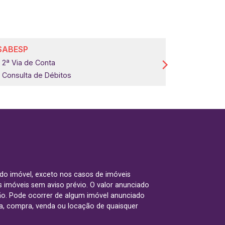
SABESP
COMGÁS
2ª Via de Conta
2ª Via de 
Consulta de Débitos
 do imóvel, exceto nos casos de imóveis
us imóveis sem aviso prévio. O valor anunciado
ão. Pode ocorrer de algum imóvel anunciado
rva, compra, venda ou locação de quaisquer