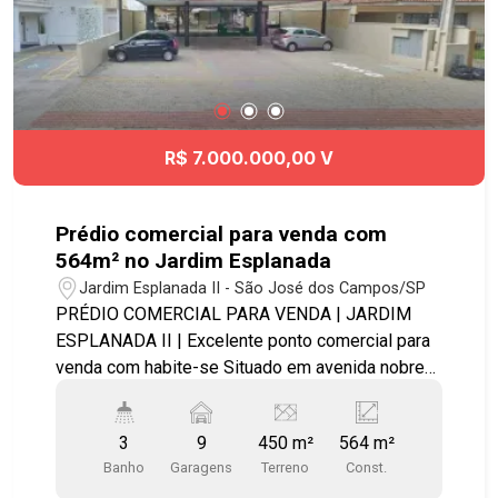
R$ 7.000.000,00 V
Prédio comercial para venda com
564m² no Jardim Esplanada
Jardim Esplanada II - São José dos Campos/SP
PRÉDIO COMERCIAL PARA VENDA | JARDIM
ESPLANADA II | Excelente ponto comercial para
venda com habite-se Situado em avenida nobre
de São José dos Campos. Possui 9 vagas de
estacionamento (sendo uma PNE). Pavimento
3
9
450 m²
564 m²
inferior com 188 m². Possui: elevador, banheiro
Banho
Garagens
Terreno
Const.
masculino, feminino e PNE e divisórias que