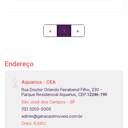
podem ser retiradas, ficando um enorme salão.
Pavimento superior com 282 m² e possui
elevador, banheiro masculino, feminino e PNE e
divisórias que podem ser retiradas, ficando um
enorme salão. Cobertura em telha sanduiche com
«
1
»
plataforma para área técnica. Fachada moderna e
construção nova. Imóvel encontra-se atualmente
alugado!
Endereço
Aquarius - CEA
Rua Doutor Orlando Feirabend Filho, 230 -
Parque Residencial Aquarius, CEP:
12246-190
São José dos Campos - SP
(12) 3203-5000
admin@geracaoimoveis.com.br
Creci: 6.041J