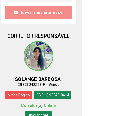
Enviar meu interesse
CORRETOR RESPONSÁVEL
SOLANGE BARBOSA
CRECI 242228-F - Venda
Minha Página
(11) 96343-0414
Corretor(a) Online
Iniciar chat