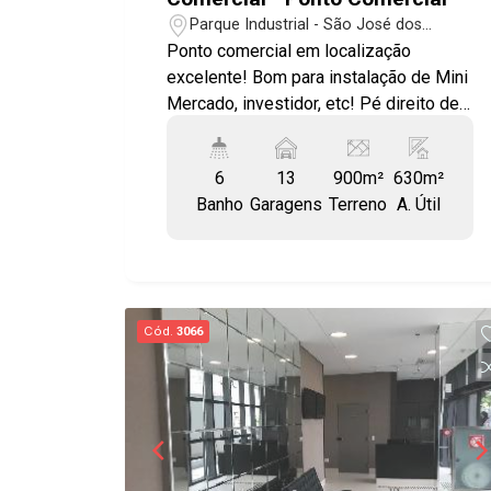
Parque Industrial - São José dos
Campos/SP
Ponto comercial em localização
excelente! Bom para instalação de Mini
Mercado, investidor, etc! Pé direito de
4,40 m, Banheiros, laje com estrutura
para construir mais um andar, espaço
6
13
900m²
630m²
para 13 vagas!
Banho
Garagens
Terreno
A. Útil
Cód.
3066