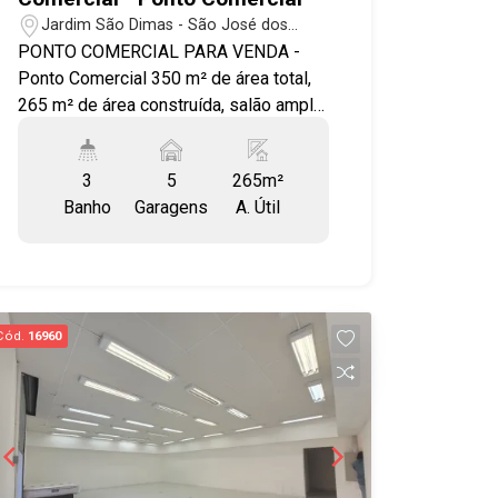
Jardim São Dimas - São José dos
Campos/SP
PONTO COMERCIAL PARA VENDA -
Ponto Comercial 350 m² de área total,
265 m² de área construída, salão amplo,
3 banheiros e 5 vagas de garagem. -
Excelente localização, com infra
3
5
265m²
estrutura completa, próximo a Bancos,
Banho
Garagens
A. Útil
Padarias, Restaurantes, ao lado do
Parque Santos Dumont. - Grande fluxo
de pedestre e de carros. PT0091
Cód.
16960