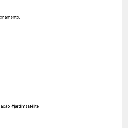
ionamento.
ação #jardimsatélite