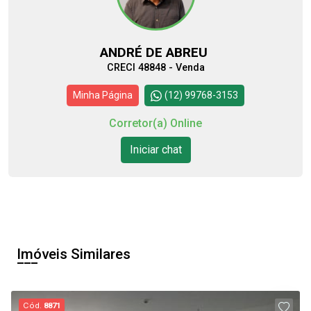
ANDRÉ DE ABREU
CRECI 48848 - Venda
Minha Página
(12) 99768-3153
Corretor(a) Online
Iniciar chat
Imóveis Similares
Cód.
8871