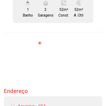
sacada e arejada: - Com instalação elétrica
1
2
52m²
52m²
facilitada para Lay-out - local para ar
Banho
Garagens
Const.
A. Útil
condicionado e com piso elevado de madeira -
1 banheiro com piso frio - 2 vagas de garagem
fixa no subsolo - portaria 24 horas e com
sistema de controle de acesso a funcionários e
prestadores de serviço - servido por 4
elevadores e banheiro masculino e feminino no
andar O bairro Jardim São Dimas está
localizado na região central de São José dos
Campos, com 2 lindos parques, Parque Santos
Dumont e Parque Vicentina Aranha, uma
excelente qualidade de vida. Aqui você está
próximo ao Hipermercado Extra, Pão de Açúcar,
Shopping Colinas, Shopping Esplanada,
Endereço
farmácias, restaurantes, bares, agência bancária,
clínicas, academias, fácil acesso à Rodovia
presidente Dutra, Anel Viário e demais regiões