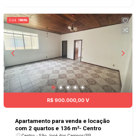
São José, Hospital Ortho, Hospital Vivalle, todo
tipo de comércios e serviços na região, acessos
fácil para Anel Viário toda as regiões da cidade .
Cód.
18696
Agende já sua visita!! #imobiliaria
#greaçãoimóveis #salavenda #salavendaSJC
#CentroSJC
R$ 900.000,00 V
Apartamento para venda e locação
com 2 quartos e 136 m²- Centro
Centro - São José dos Campos/SP