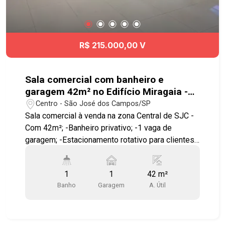
visita!! #imobiliaria #geraçãoimóveis
#aptovenda #aptovendaSJC #aptolocaçãoSJC
#aptolocação
R$ 215.000,00 V
Sala comercial com banheiro e
garagem 42m² no Edifício Miragaia -
Centro
Centro - São José dos Campos/SP
Sala comercial à venda na zona Central de SJC -
Com 42m²; -Banheiro privativo; -1 vaga de
garagem; -Estacionamento rotativo para clientes.
Localizado no Centro de São José dos Campos
ao lado da Clínica IOV e Hospital de Olhos,
1
1
42 m²
próximo do Policlin, Santa Casa, Clinica São José,
Banho
Garagem
A. Útil
Hospital Ortho, Hospital Vivalle, todo tipo de
comércios e serviços na região, prédio conta
com Mall, com restaurante, lanchonete, academia,
em breve café, fachada em pele de vidro, a