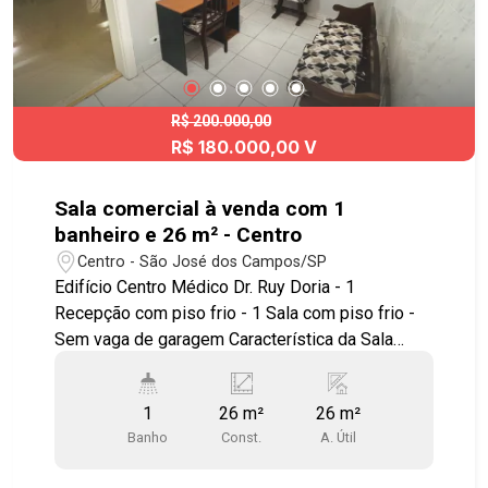
R$ 200.000,00
R$ 180.000,00 V
Sala comercial à venda com 1
banheiro e 26 m² - Centro
Centro - São José dos Campos/SP
Edifício Centro Médico Dr. Ruy Doria - 1
Recepção com piso frio - 1 Sala com piso frio -
Sem vaga de garagem Característica da Sala
Comercial - Toda reformada - Ar condicionado -
Hall amplo de espera para atendimento de
1
26 m²
26 m²
clientes - Portaria com controle de acesso a
Banho
Const.
A. Útil
clientes Localizado no Centro de São José dos
Campos , próximo do Policlin, Santa Casa, Clinica