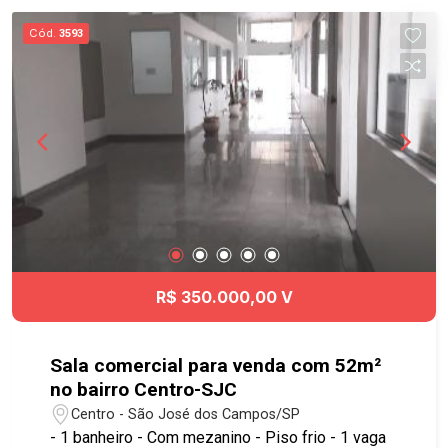
imponência que seu negócio merece. Agende já
Cód.
3593
sua visita!! #imobiliaria #geraçãoimóveis
#salacomercial #venda #Centro #SJC
R$ 350.000,00 V
Sala comercial para venda com 52m²
no bairro Centro-SJC
Centro - São José dos Campos/SP
- 1 banheiro - Com mezanino - Piso frio - 1 vaga