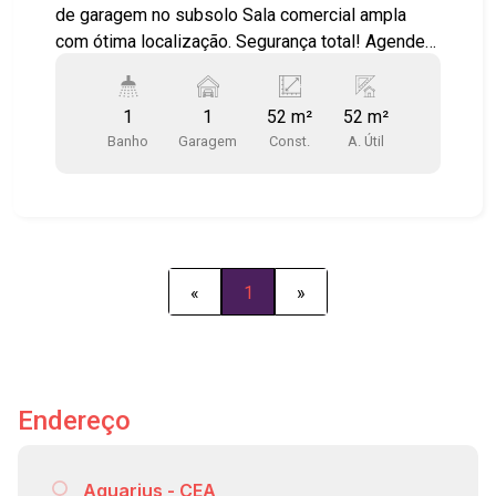
de garagem no subsolo Sala comercial ampla
com ótima localização. Segurança total! Agende
sua visita!!! #imobiliária #geracaoimoveis
#centrosjc #salacomercial
1
1
52 m²
52 m²
Banho
Garagem
Const.
A. Útil
«
1
»
Endereço
Aquarius - CEA