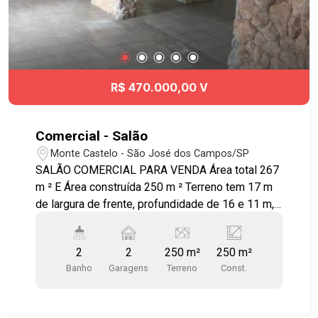
R$ 470.000,00 V
Comercial - Salão
Monte Castelo - São José dos Campos/SP
SALÃO COMERCIAL PARA VENDA Área total 267
m ² E Área construída 250 m ² Terreno tem 17 m
de largura de frente, profundidade de 16 e 11 m,
fundo com 20 m de largura. Possui 1 salão, 1
cozinha, 3 banheiros e 1 edicula. Em geral
2
2
250 m²
250 m²
montado para Restaurante com banheiros
Banho
Garagens
Terreno
Const.
masculino/feminino no salão, churrasqueira com
bancada, piso frio e forro branco no teto. Aceita
permuta de até 200 mil reais em São José dos