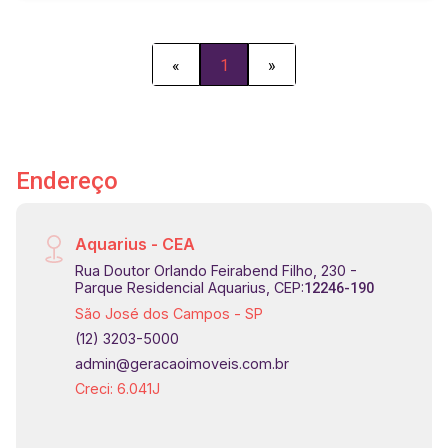
Campos SL 0103
«
1
»
Endereço
Aquarius - CEA
Rua Doutor Orlando Feirabend Filho, 230 -
Parque Residencial Aquarius, CEP:
12246-190
São José dos Campos - SP
(12) 3203-5000
admin@geracaoimoveis.com.br
Creci: 6.041J