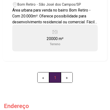
Bom Retiro - São José dos Campos/SP
Área urbana para venda no bairro Bom Retiro -
Com 20.000m². Oferece possibilidade para
desenvolvimento residencial ou comercial. Fácil
acesso a Rodovia Gov. Carvalho Pinto e Dutra.
Agende sua visita!!! #imobiliaria #areaparavenda
20000 m²
#campodastulipas #bairrobomretiro
Terreno
#saojosedocampos #sjc
«
1
»
Endereço