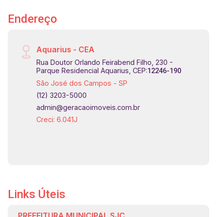
preservação, e outros 73mil m² destinados à
Endereço
estrutura social e de lazer, paisagismo
exclusivo e vistas para a Serra da Mantiqueira
de tirar o fôlego! Agende já sua visita!
Aquarius - CEA
#imobiliaria #geraçãoimóveis #Urbanova
Rua Doutor Orlando Feirabend Filho, 230 -
#AlphavilleII #terrenoàvenda
Parque Residencial Aquarius, CEP:
12246-190
São José dos Campos - SP
(12) 3203-5000
admin@geracaoimoveis.com.br
Creci: 6.041J
Links Úteis
PREFEITURA MUNICIPAL SJC