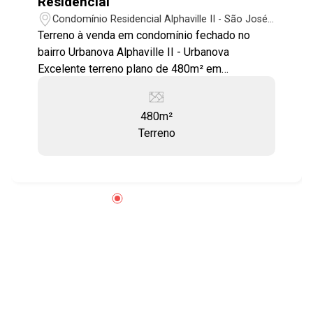
Residencial
Condomínio Residencial Alphaville II - São José
dos Campos/SP
Terreno à venda em condomínio fechado no
bairro Urbanova Alphaville II - Urbanova
Excelente terreno plano de 480m² em
condomínio fechado. Condomínio clube de alto
padrão, com excelente infraestrutura, sistema
480m²
de segurança monitorado, ronda e portaria 24
Terreno
horas. Área de lazer completa com: - Piscina
adulto e piscina infantil; - Piscina com raia de 25
metros; - Campo de futebol Society; - Quadra
poliesportiva; - 2 Quadras de tênis; - Terraço
com bar; - Salão de festas; - Salão de jogos; -
Fitness center; - Pergolado; - Solarium; - Deck.
O Residencial Alphaville II oferece espaços
ideais para momentos de descontração,
práticas esportivas, diversão e descanso para
você desfrutar junto à sua família. Conta com
mais de 570mil m² de áreas verdes e de