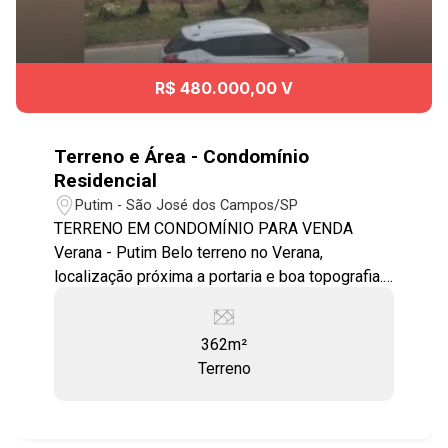
R$ 480.000,00 V
Terreno e Área - Condomínio
Residencial
Putim - São José dos Campos/SP
TERRENO EM CONDOMÍNIO PARA VENDA
Verana - Putim Belo terreno no Verana,
localização próxima a portaria e boa topografia.
Casas já construídas ao redor do terreno. Estudo
permuta por apto na região oeste. Condomínio
362m²
com excelente infraestrutura, sistema de
Terreno
segurança monitorado por câmeras, portaria 24
horas, e lazer com: Piscina, Quadra de Tênis,
Quadra Poliesportiva, Salão de festas, Área de
churrasqueira, Lindo Lago e muita área verde.