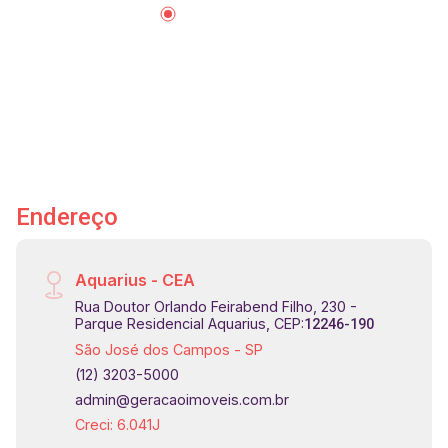
Localização privilegiada, a 5minutos do centro
de SJC e de fácil acesso as demais vias da
cidade.
Endereço
Aquarius - CEA
Rua Doutor Orlando Feirabend Filho, 230 -
Parque Residencial Aquarius, CEP:
12246-190
São José dos Campos - SP
(12) 3203-5000
admin@geracaoimoveis.com.br
Creci: 6.041J