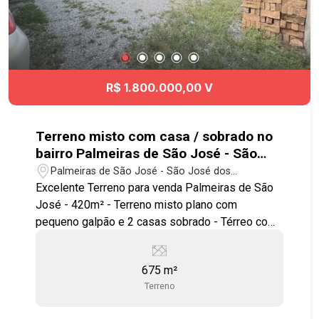
R$ 1.800.000,00 V
Terreno misto com casa / sobrado no
bairro Palmeiras de São José - São
José dos Campos SP
Palmeiras de São José - São José dos
Campos/SP
Excelente Terreno para venda Palmeiras de São
José - 420m² - Terreno misto plano com
pequeno galpão e 2 casas sobrado - Térreo com:
- 4 dormitórios sendo 1 suíte - 2 banheiros - Sala
ampla - Cozinha - Despensa - Área de serviços -
675 m²
Varanda - 4 vagas cobertas Piso Superior: - 3
Terreno
dormitórios sendo 1 suíte grande - Sala ampla
bem ventilada - Sacada - Cozinha - Área de