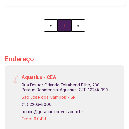
serviços - Varanda Gourmet
«
1
»
Endereço
Aquarius - CEA
Rua Doutor Orlando Feirabend Filho, 230 -
Parque Residencial Aquarius, CEP:
12246-190
São José dos Campos - SP
(12) 3203-5000
admin@geracaoimoveis.com.br
Creci: 6.041J