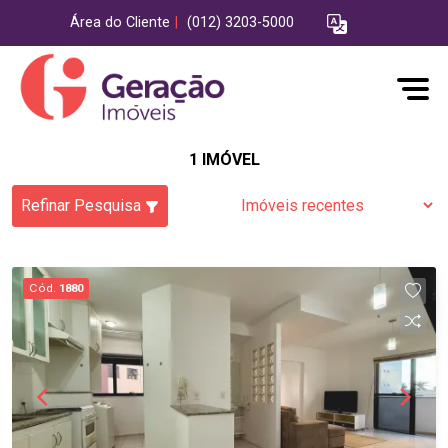
Área do Cliente
|
(012) 3203-5000
1 IMÓVEL
Refinar Pesquisa
Cód.
1880