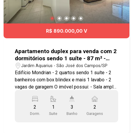
R$ 890.000,00 V
Apartamento duplex para venda com 2
dormitórios sendo 1 suíte - 87 m² -
Jardim Aquarius
Jardim Aquarius - São José dos Campos/SP
Edifício Mondrian - 2 quartos sendo 1 suíte - 2
banheiros com box blindex e mais 1 lavabo - 2
vagas de garagem O imóvel possui: - Sala ampla
com sacada - Cozinha planejada - Área de
serviços com despensa - Closet na suíte - Ar
2
1
3
2
condicionado na sala e nos quartos - Cortina em
Dorm.
Suite
Banho
Garagens
todas as janelas e na porta da sacada - Mobiliado
com Fogão, depurador, geladeira, microondas,
lavadora de roupas, varal, 2 banquetas, sofá, rack,