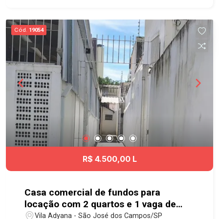
Rodovia Presidente Dutra, com praticidade para
diversas regiões da cidade. Agende já sua
visita!! #imobiliaria #geraçãoimóveis
Cód.
19054
#salalocação #salalocaçãoSJC #JardimIsmênia
R$ 4.500,00 L
Casa comercial de fundos para
locação com 2 quartos e 1 vaga de
garagem - 256 m² - Vila Adyana
Vila Adyana - São José dos Campos/SP