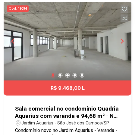
praticidade para diversas regiões da cidade.
Cód.
19034
Agende já sua visita!! #imobiliaria
#geraçãoimóveis #salalocação
#salalocaçãoSJC #JardimIsmênia
R$ 9.468,00 L
Sala comercial no condomínio Quadria
Aquarius com varanda e 94,68 m² - No
bairro Jardim Aquarius - SJC
Jardim Aquarius - São José dos Campos/SP
Condomínio novo no Jardim Aquarius - Varanda -