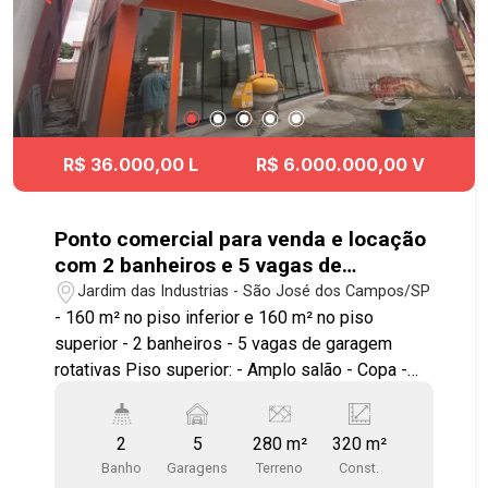
R$ 36.000,00 L
R$ 6.000.000,00 V
Ponto comercial para venda e locação
com 2 banheiros e 5 vagas de
garagem - 320m² de construção - No
Jardim das Industrias - São José dos Campos/SP
bairro Jardim das Industrias - SJC
- 160 m² no piso inferior e 160 m² no piso
superior - 2 banheiros - 5 vagas de garagem
rotativas Piso superior: - Amplo salão - Copa -
Banheiro Térreo: - Amplo salão - Copa - Banheiro
Ótima localização, próximo ao supermercado
2
5
280 m²
320 m²
Spani Atacadista, Johnson & Johnson, Hospital
Banho
Garagens
Terreno
Const.
Regional de São José dos Campos, conta com