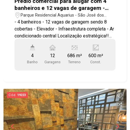
Prédio comercial para alugar com 4
banheiros e 12 vagas de garagem -
600m² - No bairro Parque Residencial
Parque Residencial Aquarius - São José dos
Aquarius - SJC
Campos/SP
- 4 banheiros - 12 vagas de garagem sendo 8
cobertas - Elevador - Infraestrutura completa - Ar
condicionado central Localização estratégica!!
Próximo ao Colinas Shopping, Carrefour, Caixa
Econômica Federal, Fórum além de contar com
4
12
686 m²
600 m²
amplo comércio e serviços nos arredores. Fácil
Banho
Garagens
Terreno
Const.
acesso Rod. Pres. Dutra, Av Cassiano Ricardo, Av
Heitor Villa-Lobos, Av Jorge Zarur, Anel Viário e
às principais vias da cidade, proporcionando
excelente mobilidade para todas as regiões de
São José dos Campos. Agende sua visita agora
Cód.
19223
mesmo! #imobiliaria #geraçãoimóveis
#prediolocacao #locacao #Aquarius #elevador
#garagem