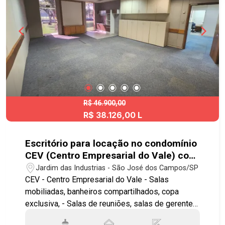
#geraçãoimóveis #comercialoocação
#comerciallocaçãoSJC
#ConjuntoResidencialTrintaeUmdeMarço
R$ 46.900,00
R$ 38.126,00 L
Escritório para locação no condomínio
CEV (Centro Empresarial do Vale) com
2 banheiros e 4 vagas de garagem - No
Jardim das Industrias - São José dos Campos/SP
bairro Jardim das Industrias - SJC
CEV - Centro Empresarial do Vale - Salas
mobiliadas, banheiros compartilhados, copa
exclusiva, - Salas de reuniões, salas de gerente e
sala diretoria com banheiro. *Complexo com