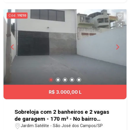
Culturais e de Lazer. Com ruas movimentadas
com Lojas de diversos segmentos, Bancos,
Cód.
19210
Restaurantes que atendem a diferentes gostos e
opções de entretenimento. Região Central pulsa
com o vai e vem das pessoas. Agende já sua
visita!! #imobiliaria #geraçãoimóveis
#comercialvenda #comerciallocação
#comercialvendaSJC #comerciallocação
#Centro
R$ 3.000,00 L
Sobreloja com 2 banheiros e 2 vagas
de garagem - 170 m² - No bairro
Jardim Satélite - SJC
Jardim Satélite - São José dos Campos/SP