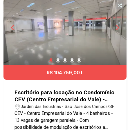
construída com isolamento de risco antichamas*
- Habite-se e AVCB vigentes* Elétrica: - 1 trafo
de 1000KVA de 13.2KV para 440 volts - 1
transformador de 750KVA de 13.2KV 220 volts -
1 subestação que atende o prédio 7 Combate ao
incêndio*: - Hidrantes - Sprinklers - Alarme de
incêndio - Sistema de incêndio vigente de acordo
com layout atual * Sujeito a modificações
conforme uso da ocupação Condomínio e IPTU
incluso no aluguel Agende já sua visita!!
R$ 104.759,00 L
#imobiliaria #geraçãoimóveis #comerciallocação
#comercialocaçãoSJC #JardimdasIndustrias
Escritório para locação no Condomínio
CEV (Centro Empresarial do Vale) -
3.428,00 - No bairro Jardim das
Jardim das Industrias - São José dos Campos/SP
Industrias - SJC
CEV - Centro Empresarial do Vale - 4 banheiros -
13 vagas de garagem paralela - Com
possibilidade de modulação de escritórios a