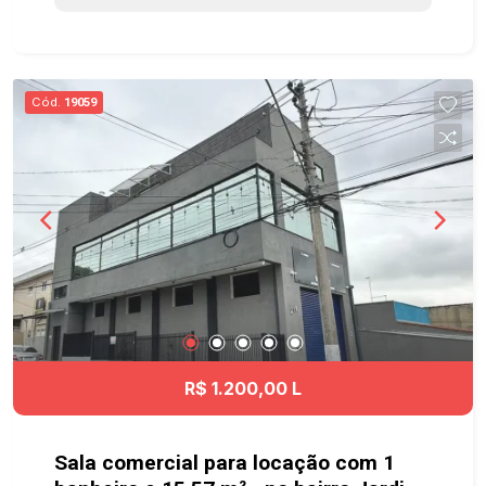
comércio completo nos arredores, além de estar
próximo à Avenida Cassiano Ricardo, à região do
Jardim Aquarius e ao Parque da Cidade. Acesso
fácil ao Anel Viário, à Rodovia Presidente Dutra e
Cód.
19059
às principais vias que ligam às demais regiões
de São José dos Campos Agende já sua visita!
#imobiliaria #geraçãoimóveis #comerciallocação
#comercilalocaçãoSJC #comercialvena
#comercialvendaSJC
R$ 1.200,00 L
Sala comercial para locação com 1