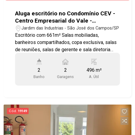
Aluga escritório no Condomínio CEV -
Centro Empresarial do Vale -
SJCampos - SP - Rod. Pres. Dutra km
Jardim das Industrias - São José dos Campos/SP
154
Escritório com 661m² Salas mobiliadas,
banheiros compartilhados, copa exclusiva, salas
de reuniões, salas de gerente e sala diretoria
com banheiro. *Complexo com Lanchonete e
Restaurante compartilhado Banheiros: 1 amplo
2
2
496 m²
banheiro feminino com 10 assentos ** 1 amplo
Banho
Garagens
A. Útil
banheiro masculino com 8 assentos e 10
mictórios ** 1 banheiro PCD ** Estrutura /
Documentação: Piso elevado Estrutura construída
com isolamento de risco anti chamas* Habite-se
e AVCB vigentes* Zoneamento ZUPI II Elétrica: 1
Cód.
19149
gerador de 110KVa para todo o prédio Potência
disponível de 50 KVA podendo ser ampliada
Combate à incêndio*: Hidrantes Alarme de