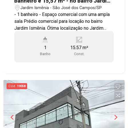
banheiro e 15,57 m² - no bairro Jardim
Ismênia
Jardim Ismênia - São José dos Campos/SP
- 1 banheiro - Espaço comercial com uma ampla
sala Prédio comercial para locação no bairro
Jardim Ismênia. Ótima localização no Jardim
Ismênia, próximo ao Spani Atacadista,
supermercado Máximo, Hospital Municipal da
1
15.57 m²
Vila Industrial, além de contar com comércio
Banho
Const.
completo nos arredores. Fácil acesso à Avenida
Juscelino Kubitschek, Via Cambuí, Anel Viário e
Rodovia Presidente Dutra, com praticidade para
diversas regiões da cidade. Agende já sua
visita!! #imobiliaria #geraçãoimóveis
Cód.
19058
#salalocação #salalocaçãoSJC #JardimIsmênia