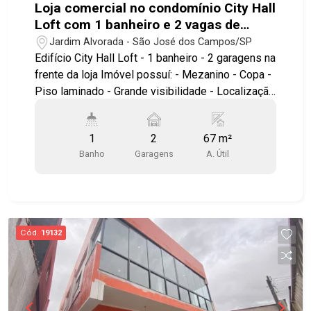
Loja comercial no condomínio City Hall
Loft com 1 banheiro e 2 vagas de
garagem - Jardim Alvorada - SJC
Jardim Alvorada - São José dos Campos/SP
Edifício City Hall Loft - 1 banheiro - 2 garagens na
frente da loja Imóvel possuí: - Mezanino - Copa -
Piso laminado - Grande visibilidade - Localização
excepcional - Armários no mezanino -
Preparação para ar condicionado Loja na Av.
1
2
67 m²
Cassiano Ricardo, sob o City Hall. Ótima
Banho
Garagens
A. Útil
localização, próximo ao Colinas Shopping,
Supermercado Tauste, Spani Atacadista, além de
contar com comércio completo nos arredores.
Situado em uma das principais avenidas da
cidade, oferece fácil acesso ao Anel Viário, à
Cód.
19132
Rodovia Presidente Dutra e às regiões Central,
Oeste e Sul de São José dos Campos. Agende já
sua visita! #imobiliaria #geraçãoimóveis
#comerciallocação #comerciallocaçãoSJC
#JardimAlvorada