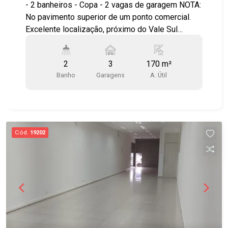
- 2 banheiros - Copa - 2 vagas de garagem NOTA:
No pavimento superior de um ponto comercial.
Excelente localização, próximo do Vale Sul
Shopping e com fácil acesso às Rodovias Dutra
e Tamoios e ao sistema viário da cidade. Agende
2
3
170 m²
já sua visita!! #imobiliaria #geraçãoimóveis
Banho
Garagens
A. Útil
#comercialocação #comerciallocação
#JardimSatélite
Cód.
19202