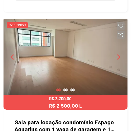
aos comércios, restaurantes, Droga Raia, Tauste,
Carrefour, conta com grande oferta de serviços
nos arredores, e fácil acesso à Rodovia
Presidente Dutra, Anel Viário e Avenida Cassiano
Cód.
19222
Ricardo e principais bairros da cidade. Agende já
sua visita!! #imobiliaria #geraçãoimóveis
#salacomercialvenda #salacomercialvenda
#JardimAquarius
R$ 2.700,00
R$ 2.500,00 L
Sala para locação condomínio Espaço
Aquarius com 1 vaga de garagem e 1