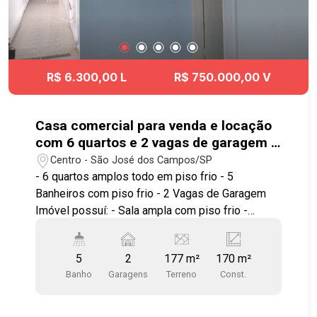
R$ 6.300,00 L
R$ 750.000,00 V
Casa comercial para venda e locação
com 6 quartos e 2 vagas de garagem -
177 m² de terreno - No bairro Centro -
Centro - São José dos Campos/SP
SJC
- 6 quartos amplos todo em piso frio - 5
Banheiros com piso frio - 2 Vagas de Garagem
Imóvel possuí: - Sala ampla com piso frio -
Cozinha integra com piso frio - Corredor com
piso frio Fundos: - Um sobrado pequeno com 50
5
2
177 m²
170 m²
m² - 1 quarto pequeno com piso frio - 1 cozinha
Banho
Garagens
Terreno
Const.
integra com piso frio O Centro de São José dos
Campos é um lugar bem movimentado, com uma
mistura de espaços Comerciais, Residenciais,