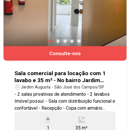
incêndio Sistema de incêndio vigente de acordo
com layout atual * Sujeito a modificações
conforme uso da ocupação Condomínio e IPTU
incluso no aluguel
Consulte-nos
Sala comercial para locação com 1
lavabo e 35 m² - No bairro Jardim
Augusta - SJC
Jardim Augusta - São José dos Campos/SP
- 2 salas privativas de atendimento - 2 lavabos
Imóvel possuí: - Sala com distribuição funcional e
confortável - Recepção - Copa com armário
(gabinete) - Armário e bancada em uma das salas
de atendimento. Ideal para consultórios, clínicas,
1
35 m²
escritórios de advocacia, contabilidade, estética,