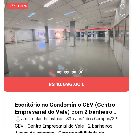
Cód.
19176
R$ 10.696,00 L
Escritório no Condomínio CEV (Centro
Empresarial do Vale) com 2 banheiros
e 1 vaga de garagem - 350 m² - No
Jardim das Industrias - São José dos Campos/SP
bairro Jardim das Industrias - SJC
CEV - Centro Empresarial do Vale - 2 banheiros -