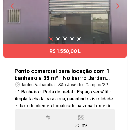
R$ 1.550,00 L
Ponto comercial para locação com 1
banheiro e 35 m² - No bairro Jardim
Valparaíba - SJC
Jardim Valparaíba - São José dos Campos/SP
- 1 Banheiro - Porta de metal - Espaço versátil -
Ampla fachada para a rua, garantindo visibilidade
e fluxo de clientes Localizado na zona Leste de
São José dos Campos, próximo a grande fluxo
de pessoas e grandes avenida comerciais.
1
35 m²
Agende já sua visita! #imobiliaria