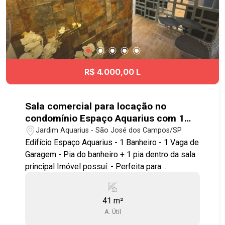
R$ 4.000,00 L
Sala comercial para locação no
condomínio Espaço Aquarius com 1
banheiro e 1 vaga de garagem - 41 M²
Jardim Aquarius - São José dos Campos/SP
- No bairro Jardim Aquarius - SJC
Edifício Espaço Aquarius - 1 Banheiro - 1 Vaga de
Garagem - Pia do banheiro + 1 pia dentro da sala
principal Imóvel possuí: - Perfeita para
Profissionais da área da Saúde - 2 ambientes
separados - Sala Reformada O bairro Jardim
41 m²
Aquárius e um dos bairros mais valorizados da
A. Útil
cidade! O Espaço Aquarius se localiza próximo