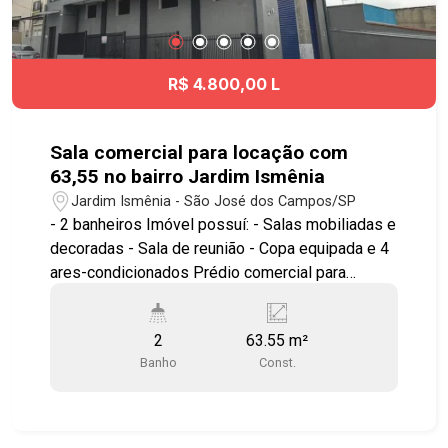
R$ 4.800,00 L
Sala comercial para locação com
63,55 no bairro Jardim Ismênia
Jardim Ismênia - São José dos Campos/SP
- 2 banheiros Imóvel possuí: - Salas mobiliadas e
decoradas - Sala de reunião - Copa equipada e 4
ares-condicionados Prédio comercial para
locação no bairro Jardim Ismênia. Ótima
localização no Jardim Ismênia, próximo ao Spani
2
63.55 m²
Atacadista, supermercado Máximo, Hospital
Banho
Const.
Municipal da Vila Industrial, além de contar com
comércio completo nos arredores. Fácil acesso à
Avenida Juscelino Kubitschek, Via Cambuí, Anel
Viário e Rodovia Presidente Dutra, com