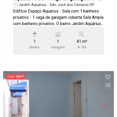
banheiro - 41 m² - No bairro Jardim
Jardim Aquarius - São José dos Campos/SP
Aquarius - SJC
Edifício Espaço Aquarius - Sala com 1 banheiro
privativo - 1 vaga de garagem coberta Sala Ampla
com banheiro privativo. O bairro Jardim Aquárius
e um dos bairros mais valorizados da cidade! O
Espaço Aquarius se localiza próximo aos
1
1
41 m²
comércios, restaurantes, Droga Raia, Tauste,
Banho
Garagem
A. Útil
Carrefour, conta com grande oferta de serviços
nos arredores, e fácil acesso à Rodovia
Presidente Dutra, Anel Viário e Avenida Cassiano
Ricardo e principais bairros da cidade. Agende já
sua visita!! #imobiliaria #geraçãoimóveis
Cód.
19217
#salacomercialvenda #salacomercialvenda
#JardimAquarius