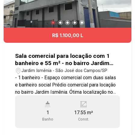
R$ 1.100,00 L
Sala comercial para locação com 1
banheiro e 55 m² - no bairro Jardim
Ismênia
Jardim Ismênia - São José dos Campos/SP
- 1 banheiro - Espaço comercial com duas salas
e banheiro social Prédio comercial para locação
no bairro Jardim Ismênia. Ótima localização no
Jardim Ismênia, próximo ao Spani Atacadista,
supermercado Máximo, Hospital Municipal da
1
17.55 m²
Vila Industrial, além de contar com comércio
Banho
Const.
completo nos arredores. Fácil acesso à Avenida
Juscelino Kubitschek, Via Cambuí, Anel Viário e