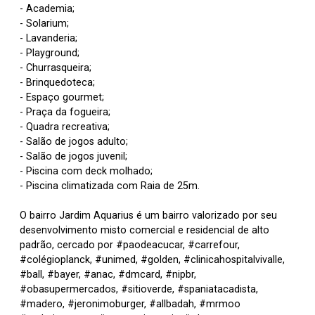
- Academia;
- Solarium;
- Lavanderia;
- Playground;
- Churrasqueira;
- Brinquedoteca;
- Espaço gourmet;
- Praça da fogueira;
- Quadra recreativa;
- Salão de jogos adulto;
- Salão de jogos juvenil;
- Piscina com deck molhado;
- Piscina climatizada com Raia de 25m.
O bairro Jardim Aquarius é um bairro valorizado por seu
desenvolvimento misto comercial e residencial de alto
padrão, cercado por #paodeacucar, #carrefour,
#colégioplanck, #unimed, #golden, #clinicahospitalvivalle,
#ball, #bayer, #anac, #dmcard, #nipbr,
#obasupermercados, #sitioverde, #spaniatacadista,
#madero, #jeronimoburger, #allbadah, #mrmoo