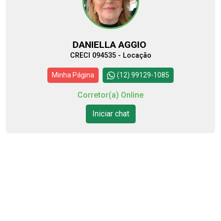
DANIELLA AGGIO
CRECI 094535 - Locação
Minha Página
(12) 99129-1085
Corretor(a) Online
Iniciar chat