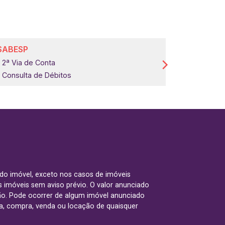
SABESP
COMGÁS
2ª Via de Conta
2ª Via de 
Consulta de Débitos
 do imóvel, exceto nos casos de imóveis
us imóveis sem aviso prévio. O valor anunciado
ão. Pode ocorrer de algum imóvel anunciado
rva, compra, venda ou locação de quaisquer