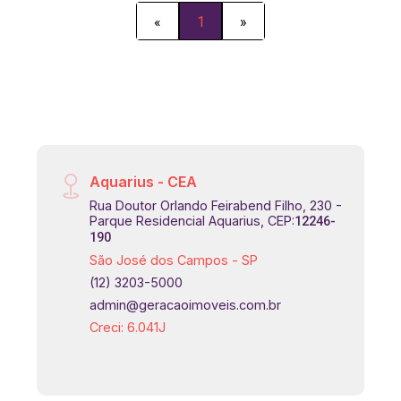
em avenida com grande fluxo de
«
1
»
pedestres e carros. Agende já sua
visita! #imóbiliaria #geraçãoimóveis
#pontocomercial #locação
#comerciallocação
Aquarius - CEA
Rua Doutor Orlando Feirabend Filho, 230 -
Parque Residencial Aquarius, CEP:
12246-
190
São José dos Campos - SP
(12) 3203-5000
admin@geracaoimoveis.com.br
Creci: 6.041J