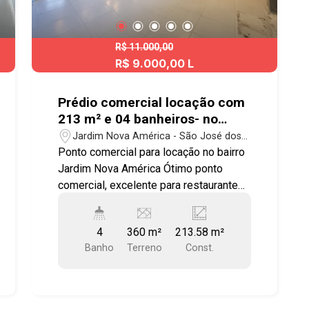
R$ 11.000,00
R$ 9.000,00 L
Prédio comercial locação com
213 m² e 04 banheiros- no
bairro Jardim Nova América
Jardim Nova América - São José dos
Campos/SP
Ponto comercial para locação no bairro
Jardim Nova América Ótimo ponto
comercial, excelente para restaurantes,
pizzaria, lojas! Imóvel conta com: -02
salões grandes com ar condicionado
4
360 m²
213.58 m²
para atendimento ao público ou
Banho
Terreno
Const.
showroom; -02 salas para
administração; -04 banheiros; -Espaço
para estoque; -Cozinha ampla; -
Vestiários para funcionários. Localizada