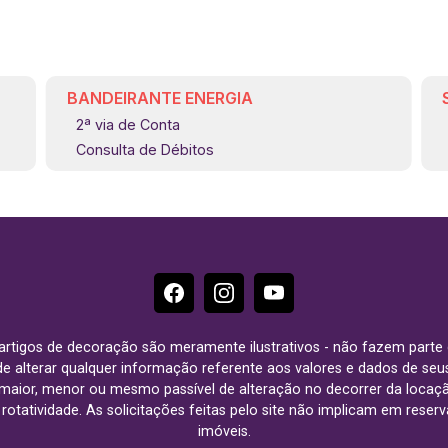
BANDEIRANTE ENERGIA
2ª via de Conta
Consulta de Débitos
e artigos de decoração são meramente ilustrativos - não fazem parte
o de alterar qualquer informação referente aos valores e dados de se
aior, menor ou mesmo passível de alteração no decorrer da locaç
à rotatividade. As solicitações feitas pelo site não implicam em rese
imóveis.