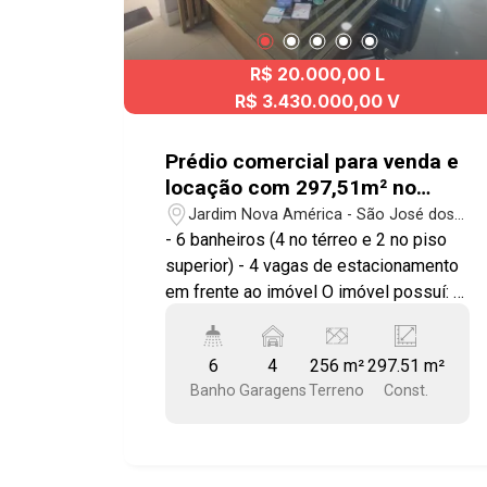
R$ 20.000,00 L
R$ 3.430.000,00 V
Prédio comercial para venda e
locação com 297,51m² no
bairro Jardim Nova América
Jardim Nova América - São José dos
Campos/SP
- 6 banheiros (4 no térreo e 2 no piso
superior) - 4 vagas de estacionamento
em frente ao imóvel O imóvel possuí: -
2 andares amplos e bem distribuídos -
11 salas no total (6 no piso inferior e 5
6
4
256 m²
297.51 m²
no superior) - 1 cozinha funcional - 10
Banho
Garagens
Terreno
Const.
aparelhos de ar-condicionado
instalados (6 no térreo e 4 no superior)
- Recepção espaçosa e estrutura
adaptável a diversos layouts