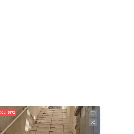
Cód.
2572