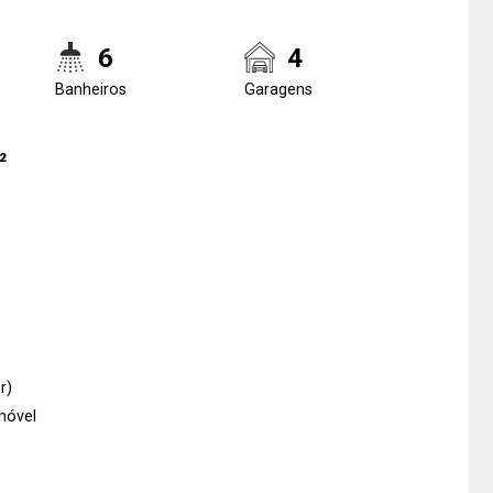
6
4
Banheiros
Garagens
²
r)
móvel