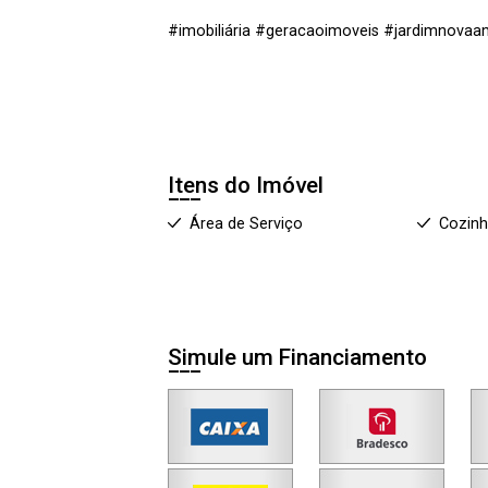
#imobiliária #geracaoimoveis #jardimnovaa
Itens do Imóvel
Área de Serviço
Cozin
Simule um Financiamento