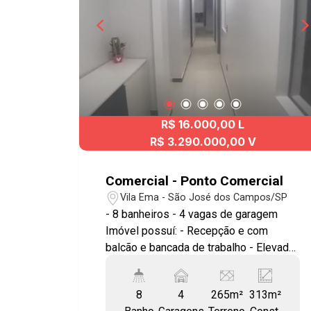
R$ 16.000,00 L
R$ 3.290.000,00 V
Comercial - Ponto Comercial
Vila Ema - São José dos Campos/SP
- 8 banheiros - 4 vagas de garagem
Imóvel possuí: - Recepção e com
balcão e bancada de trabalho - Elevador
- 3 pavimentos - Copa/lanchonete
interna com balcão de mármore e teto
8
4
265m²
313m²
de vidro - Porcelanato em todo prédio -