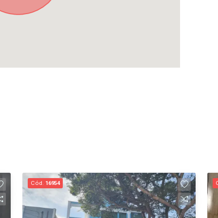
Cód.
16954