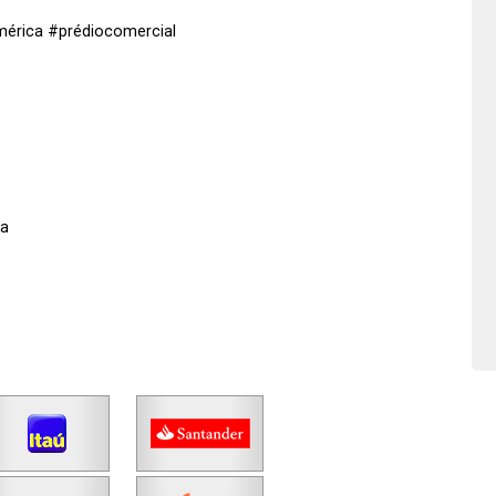
mérica #prédiocomercial
ha