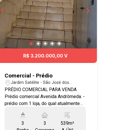
R$ 3.200.000,00 V
Comercial - Prédio
Jardim Satélite - São José dos
Campos/SP
PRÉDIO COMERCIAL PARA VENDA
Prédio comercial Avenida Andrômeda. -
prédio com 1 loja, do qual atualmente
funciona o espetinho do papai locada
no valor de R$ 4.000,00 - 1 sala
3
3
539m²
comercial atualmente para locação no