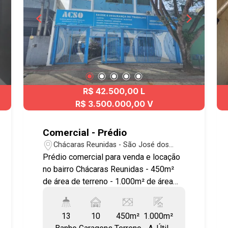
R$ 42.500,00 L
R$ 3.500.000,00 V
Comercial - Prédio
Chácaras Reunidas - São José dos
Campos/SP
Prédio comercial para venda e locação
no bairro Chácaras Reunidas - 450m²
de área de terreno - 1.000m² de área
construída - 15 salas - 13 - Banheiros -
10 Vagas de garagem Prédio comercial
13
10
450m²
1.000m²
com: Sala térrea com: Recepção com