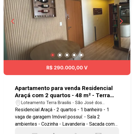
R$ 290.000,00 V
Apartamento para venda Residencial
Araçá com 2 quartos - 48 m² - Terra
Brasilis - SJC
Loteamento Terra Brasilis - São José dos
Campos/SP
Residencial Araçá - 2 quartos - 1 banheiro - 1
vaga de garagem Imóvel possuí: - Sala 2
ambientes - Cozinha - Lavanderia - Sacada com
fechamento de vidro - Sol da manhã - Andar baixo