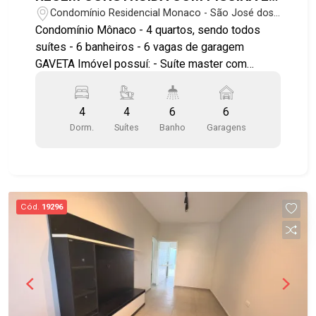
06 VAGAS DE GARAGEM
Condomínio Residencial Monaco - São José dos
Campos/SP
Condomínio Mônaco - 4 quartos, sendo todos
suítes - 6 banheiros - 6 vagas de garagem
GAVETA Imóvel possuí: - Suíte master com
banheira, cuba dupla para o casal; - Cozinha com
bancada, conceito aberto com sala de jantar e a
4
4
6
6
churrasqueira; - Piscina, jardim; - Quartos no piso
Dorm.
Suítes
Banho
Garagens
superior; - Varanda; Próximo de supermercado
Vila Real. Localizado nas proximidades da
universidade UNIVAP. Agende já sua visita!!
#altopadrao #condominio #zonaoeste
#urbanova #univap #vilareal
Cód.
19296