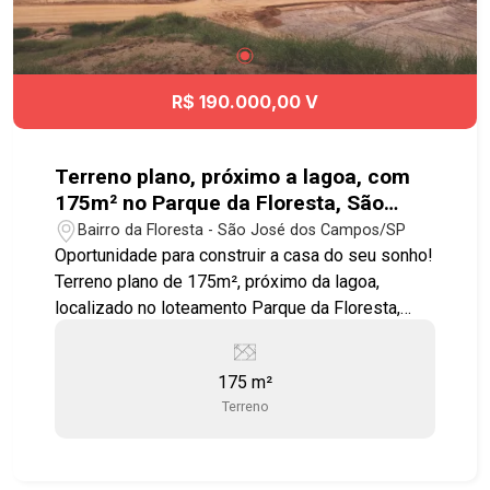
R$ 190.000,00 V
Terreno plano, próximo a lagoa, com
175m² no Parque da Floresta, São
José dos Campos - SP
Bairro da Floresta - São José dos Campos/SP
Oportunidade para construir a casa do seu sonho!
Terreno plano de 175m², próximo da lagoa,
localizado no loteamento Parque da Floresta,
uma das áreas que mais cresce na região leste
de SJC. Área: 7 X 25 = 175m2 Loteamento
175 m²
Parque da Floresta (Próximo a Via Cambuí e
Terreno
Igreja da Cidade) Diferenciais: Bairro planejado,
infraestrutura completa (asfalto, iluminação e
esgoto) e fácil acesso às principais vias da