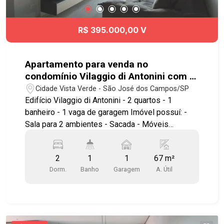
R$ 395.000,00 V
Apartamento para venda no
condomínio Vilaggio di Antonini com 2
quartos e 1 vaga de garagem - 67 m² -
Cidade Vista Verde - São José dos Campos/SP
No bairro Vista Verde - SJC
Edifício Vilaggio di Antonini - 2 quartos - 1
banheiro - 1 vaga de garagem Imóvel possuí: -
Sala para 2 ambientes - Sacada - Móveis
planejados em todos os ambientes - Cozinha
estilo americana, planejada - Área de serviço -
2
1
1
67 m²
Vista permanente para as montanhas - Sol da
Dorm.
Banho
Garagem
A. Útil
manhã Lazer com salão de festas, 3
churrasqueiras, brinquedoteca, quadra, área kids
e área verde. Ótima localização, próximo ao
Supermercado Spani, Supermercado Nagumo,
Hospital Municipal, além de contar com amplo