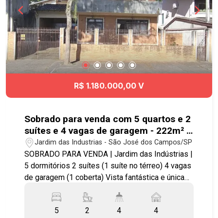
R$ 1.180.000,00 V
Sobrado para venda com 5 quartos e 2
suítes e 4 vagas de garagem - 222m² -
Jardim das Indústrias
Jardim das Industrias - São José dos Campos/SP
SOBRADO PARA VENDA | Jardim das Indústrias |
5 dormitórios 2 suítes (1 suíte no térreo) 4 vagas
de garagem (1 coberta) Vista fantástica e única
com o privilégio de uma área verde eterna!!!
Imóvel possui: - 05 dormitórios, 2 suítes com
5
2
4
4
sacada, sala de estar e jantar, cozinha, área de