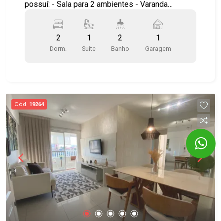
possuí: - Sala para 2 ambientes - Varanda
gourmet fechada em vidro - Cozinha estilo
americana, planejada - Armários planejados - Ar
2
1
2
1
condicionado na suíte - Área de serviço com
Dorm.
Suite
Banho
Garagem
armários Infraestrutura do condomínio: - Salão de
festas - Academia - Água e gás individualizados
- Com elevador Edifício Varandas do Oriente, à 10
minutos a pé do Shopping Jardim Oriente e do
Supermercado Shibata. Fácil acesso a comércios,
Cód.
19264
escolas, transporte público e serviços
essenciais. Agende já sua visita!! #imobiliaria
#geraçãoimóveis #aptovenda #aptovendaSJC
#elevador