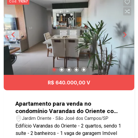
Cód.
19267
comércio nos arredores, Padaria Flamboyant,
bancos e lojas. Acesso fácil à Rodovia
Presidente Dutra, à Via Cambuí e às principais
regiões da cidade. Agende já sua visita!!
#imobiliaria #geraçãoimóveis #aptovenda
#aptovendaSJC #VistaVerde #aceitapet
R$ 640.000,00 V
Apartamento para venda no
condomínio Varandas do Oriente com
2 quartos sendo 1 suíte - 77 m² - No
Jardim Oriente - São José dos Campos/SP
bairro Jardim Oriente - SJC
Edifício Varandas do Oriente - 2 quartos, sendo 1
suíte - 2 banheiros - 1 vaga de garagem Imóvel