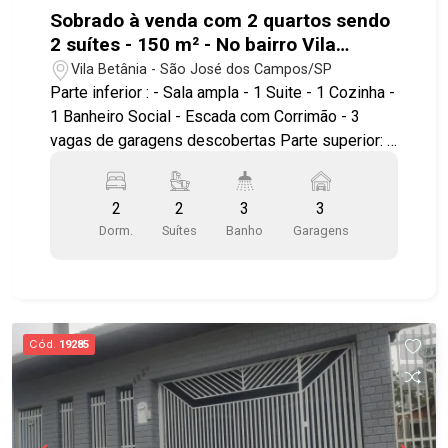
Sobrado à venda com 2 quartos sendo
2 suítes - 150 m² - No bairro Vila
Betânia - SJC
Vila Betânia - São José dos Campos/SP
Parte inferior : - Sala ampla - 1 Suite - 1 Cozinha -
1 Banheiro Social - Escada com Corrimão - 3
vagas de garagens descobertas Parte superior: -
Hall amplo - 1 Cozinha - 1 Suíte com closet *
Todos ambientes com piso frio Terraço : - Amplo
2
2
3
3
e uma área coberta com piso frio Excelente
Dorm.
Suítes
Banho
Garagens
localização , próximo ao Hospital Antoninho da
Rocha Marmo , Center Vale Shopping, Parque
Vicentina Aranha, além de contar com amplo
comércio nos arredores. Fácil acesso à Avenida
Heitor Villa Lobos , Avenida Francisco Jose
Cód.
19285
Longo , Av. Benedito Deputado Matarazzo, Anel
Viário e à Rodovia Presidente Dutra, Acesso fácil
á diversas regiões da cidade. Agende já sua
visita!! #vilabetânia #casavenda #imobiliaria