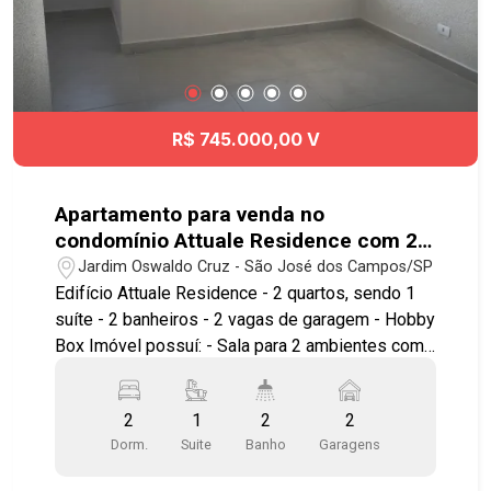
acesso para universidades, escolas, hospital,
restaurantes, padarias, farmácias,
supermercados, comércio e serviços. Ligue e
agende a sua visita! #imobiliaria
#geraçãoimóveis #terrenovenda #SJC
R$ 745.000,00 V
#terrasalpha #condominiofechado #urbanova
Apartamento para venda no
condomínio Attuale Residence com 2
quartos sendo 1 suíte - 56 m² - No
Jardim Oswaldo Cruz - São José dos Campos/SP
bairro Jardim Oswaldo Cruz - SJC
Edifício Attuale Residence - 2 quartos, sendo 1
suíte - 2 banheiros - 2 vagas de garagem - Hobby
Box Imóvel possuí: - Sala para 2 ambientes com
sofá e painel com TV - Suíte com varanda,
armário e ar condicionado - Varanda gourmet
2
1
2
2
integrada a cozinha com churrasqueira à carvão -
Dorm.
Suite
Banho
Garagens
Cozinha planejada com geladeira, cooktop,
depurador de ar e forno microondas - Lavanderia