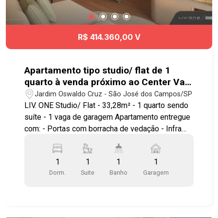
com nossos corretores e descubra as melhores
condições para comprar seu primeiro imóvel ou
investir no Liv.One. ? Chame a Geração Imóveis e
R$ 414.360,00 V
encontre a unidade ideal para você!
Apartamento tipo studio/ flat de 1
quarto à venda próximo ao Center Vale
em São José dos Campos | Liv.One
Jardim Oswaldo Cruz - São José dos Campos/SP
LIV. ONE Studio/ Flat - 33,28m² - 1 quarto sendo
suíte - 1 vaga de garagem Apartamento entregue
com: - Portas com borracha de vedação - Infra
para ar condicionado - Bancada e pias em granito
- Área de serviço integrada a varanda - Ponto
1
1
1
1
elétrico para churrasqueira grill - Janela com
Dorm.
Suite
Banho
Garagem
persiana integrada automatizada - Aquecimento a
gás nos chuveiros Ambientes pensados e
otimizados para circulação, maior conforto e
aproveitamento do espaço. LAZER E ÁREAS