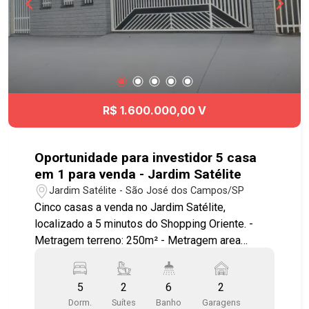
#geracaoimoveis
R$ 1.600.000,00 V
Oportunidade para investidor 5 casa
em 1 para venda - Jardim Satélite
Jardim Satélite - São José dos Campos/SP
Cinco casas a venda no Jardim Satélite,
localizado a 5 minutos do Shopping Oriente. -
Metragem terreno: 250m² - Metragem area
construída: Casa 1 (casa maior de cima): 221m²
Casa 2 (embaixo da casa 1 - acesso separado):
5
2
6
2
60m² Casa 3 (embaixo da casa 1 - acesso
Dorm.
Suítes
Banho
Garagens
separado): 40m² Casa 4 (embaixo da casa 1 -