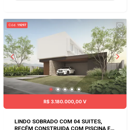
Varanda. Lazer e comodidades do condomínio: -
Área gourmet com churrasqueira - Salões de
festas - Academia - Quadra poliesportiva -
Bicicletário - Portaria e segurança 24 hs Próximo
Cód.
19297
de parques e praças Localizado próximo a
universidade Univap Agende já sua visita!!
R$ 3.180.000,00 V
LINDO SOBRADO COM 04 SUITES,
RECÉM CONSTRUIDA COM PISCINA E