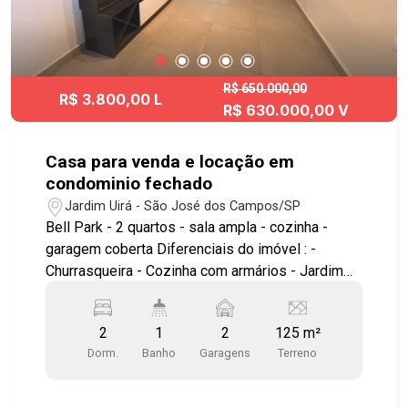
R$ 650.000,00
R$ 3.800,00 L
R$ 630.000,00 V
Casa para venda e locação em
condominio fechado
Jardim Uirá - São José dos Campos/SP
Bell Park - 2 quartos - sala ampla - cozinha -
garagem coberta Diferenciais do imóvel : -
Churrasqueira - Cozinha com armários - Jardim
Área comum do condominio piscina adulto e
infantil quadra churrasqueira academia salão de
2
1
2
125 m²
festas academia ao ar livre play ground excelente
Dorm.
Banho
Garagens
Terreno
localização, facil acesso as principais vias da
cidade, proximo da embraer e ao INPE #visite
#geracaoimoveis #imoveis #casacondominio