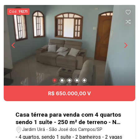
cidade.
Cód.
19271
R$ 650.000,00 V
Casa térrea para venda com 4 quartos
sendo 1 suíte - 250 m² de terreno - No
bairro Jardim Uirá - SJC
Jardim Uirá - São José dos Campos/SP
- 4 quartos, sendo 1 suíte - 2 banheiros - 2 vagas