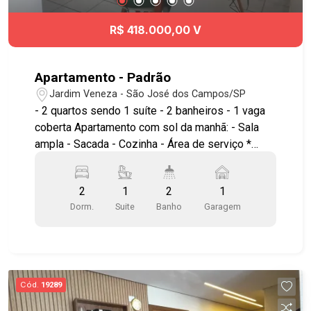
condições para comprar seu primeiro imóvel ou
investir no Liv.One. ? Chame a Geração Imóveis e
R$ 418.000,00 V
encontre a unidade ideal para você!
Apartamento - Padrão
Jardim Veneza - São José dos Campos/SP
- 2 quartos sendo 1 suíte - 2 banheiros - 1 vaga
coberta Apartamento com sol da manhã: - Sala
ampla - Sacada - Cozinha - Área de serviço *
Armários planejados na cozinha e na suÍte **
Sem elevador *** Aceita financiamento. Não tem
2
1
2
1
área de lazer. Próximo ao Hospital Clínica Sul e
Dorm.
Suite
Banho
Garagem
praça Natal, Supermercados, farmácias, padarias,
próximo à saída da Dutra. #aptovenda
#montesinai #parqueindustrial #imobiliaria
#geracaoimoveis
Cód.
19289