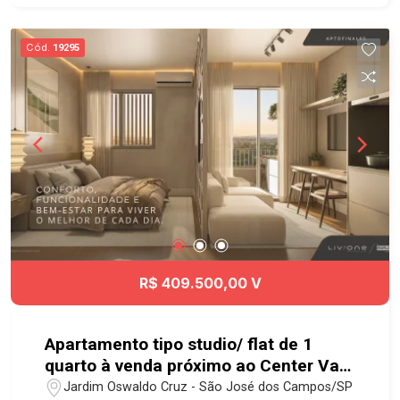
Cód.
19295
R$ 409.500,00 V
Apartamento tipo studio/ flat de 1
quarto à venda próximo ao Center Vale
em São José dos Campos | Liv.One
Jardim Oswaldo Cruz - São José dos Campos/SP