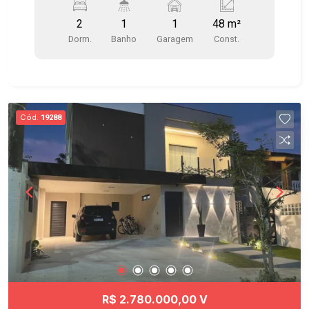
Localização privilegiada, no Terra Brasilis!
2
1
1
48 m²
Próximo à saída para Dutra, anel viário, Shopping
Dorm.
Banho
Garagem
Const.
Centervale, Drogarias, Supermercados e padarias
Agende uma visita!!! #imobiliaria
#aptoparavenda #Terrabrasilis #residencialaraça
#reflora
Cód.
19288
R$ 2.780.000,00 V