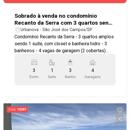
Sobrado à venda no condomínio
Recanto da Serra com 3 quartos sendo
1 suíte - 244 m² - Urbanova - SJC
Urbanova - São José dos Campos/SP
Condomínio Recanto da Serra - 3 quartos amplos
sendo 1 suíte, com closet e banheira hidro - 3
banheiros - 4 vagas de garagem (2 cobertas)
Imóvel possuí: - Sala ampla com 2 ambientes,
sala de TV, sala de jantar e sala de estar -
3
1
3
4
Cozinha com copa com armários planejados -
Dorm.
Suite
Banho
Garagens
Churrasqueira Gourmet com coifa - Piscina
automatizada com cascata e hidro - Acabamento
premium em louças e metais - Projeto de
iluminação e paisagismo - Preparação para carro
elétrico - Ar condicionado na sala e na suíte -
Cód.
19287
Portaria 24 horas com identificação e controle de
acesso fácil *** Estuda Permuta com
Apartamento, terrenos em condomínio e outros