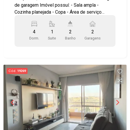
de garagem Imóvel possuí: - Sala ampla -
Cozinha planejada - Copa - Área de serviço
coberta - Jardim - Churrasqueira - Portão
basculante Casa térrea, bem arejada, iluminada,
4
1
2
2
próximo ao INPE e Embraer. Agende sua visita!
Dorm.
Suite
Banho
Garagens
#imobiliaria #geraçãoimóveis #casavenda
#casavendaSJC #JardimUirá #aceitapet
Cód.
19269