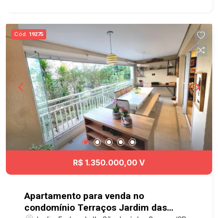
com máquina de lavar e aquecedor à gás - Torre
única e exclusiva com elevador social e elevador
de serviço. Lazer completo: - Piscina climatizada
Cód.
19275
- Honest Market - Coworking - Salão de festas -
Salão de jogos - Academia - Quadra de esportes
- Brinquedoteca - Churrasqueira - Playground À
150m do Shopping CenterVale, Kalunga, O
Boticário, localizado próximo à Avenida Deputado
Benedito Matarazzo e à Avenida Dr. Nelson
D`Ávila, oferece acesso rápido à Rodovia
Presidente Dutra, ao Anel Viário e às principais
regiões da cidade, proporcionando praticidade e
mobilidade para o dia a dia. Agende já sua visita!!
#imobilaria #geraçãoimóveis #aptovenda
R$ 1.350.000,00 V
#aptovendaSJC #JardimOswaldoCruz
Apartamento para venda no
condomínio Terraços Jardim das