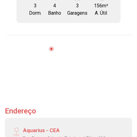
3
4
3
156m²
piso porcelanato e trabalho em gesso - Varanda
Dorm.
Banho
Garagens
A. Útil
gourmet com fechamento de vidro e cortina
rolon - Cozinha planejada - Despensa - Área de
serviço planejada - Aquecimento a gás em
todas as torneiras e duchas - Banheiro de
empregada - Hobby box com 6m2 ao lado do
elevador - 3 vagas de garagem coberta Lazer
tipo condomínio clube: Piscina aquecida e
coberta Piscina adulto e infantil 3 salões de
festa 2 churrasqueiras Quadra poliesportiva e
quadra de futebol society Espaço mulher e
atelier Academia Pista de skate Playground e
brinquedoteca Pet care Lava auto e muito mais
Endereço
Aquarius - CEA