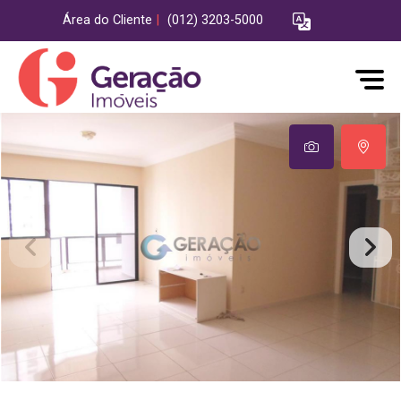
Área do Cliente
|
(012) 3203-5000