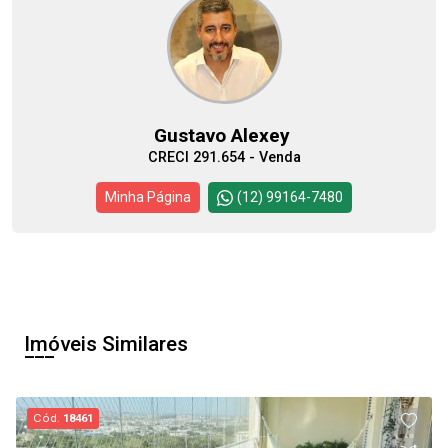
Gustavo Alexey
CRECI 291.654 - Venda
Minha Página
(12) 99164-7480
Imóveis Similares
Cód.
18461