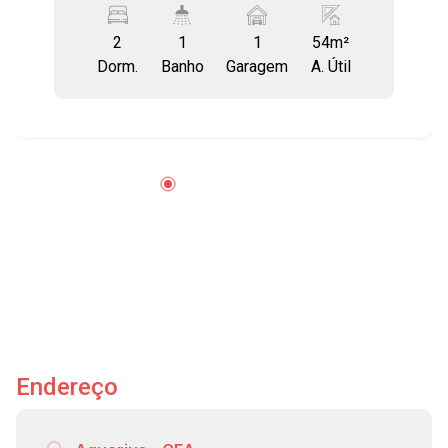
Piscina - Área gourmet - Salão de festas -
2
1
1
54m²
Portaria remota 24h Alguns diferenciais do
Dorm.
Banho
Garagem
A. Útil
condomínio: - Isolamento Acústico com lajes de
25cm de espessura - Pé direito alto de 2.70m -
Circuito Elétrico para Ar Condicionado. Os
apartamentos já foram projetados com circuito
elétrico pronto para ar-condicionado -
Reaproveitamento da água da chuva -
Medidores de Água, Gás e Luz individuais -
Espaço Horta - Praça das mães - Redário
Localizado próximo de escolas, academia,
supermercado, ponto de ônibus e comércio em
geral. Agende sua visita!!! #imobiliária
#geracaoimoveis #jardimcolonial
#aptoparacomprasjc #residencialsinai
Endereço