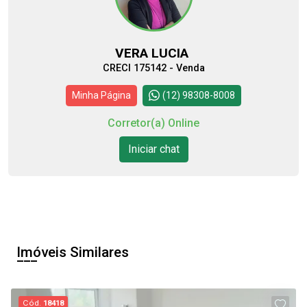
VERA LUCIA
CRECI 175142 - Venda
Minha Página
(12) 98308-8008
Corretor(a) Online
Iniciar chat
Imóveis Similares
Cód.
18418