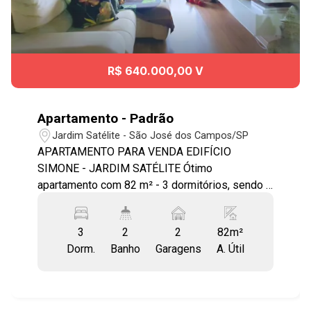
R$ 640.000,00 V
Apartamento - Padrão
Jardim Satélite - São José dos Campos/SP
APARTAMENTO PARA VENDA EDIFÍCIO
SIMONE - JARDIM SATÉLITE Ótimo
apartamento com 82 m² - 3 dormitórios, sendo 1
suíte, armário planejado, banheiro social, sala
para 2 ambientes com rack, cozinha planejado,
3
2
2
82m²
área de serviço, 2 vagas de garagem no subsolo
Dorm.
Banho
Garagens
A. Útil
- Lazer com piscina adulto e infantil, playground,
salão de festas, salão de jogos - Condomínio
com sistema de segurança monitorado por
câmeras, portaria 24 horas, torre com 19