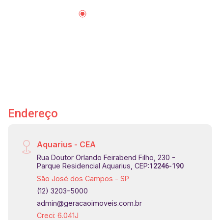
andares, 3 elevadores Ótima localização,
próximo do Vale Sul Shopping, bancos,
supermercados, academias, padarias, farmácias,
restaurantes, comércios e serviços e de possui
fácil acesso as principais vias da cidade.
Endereço
Aquarius - CEA
Rua Doutor Orlando Feirabend Filho, 230 -
Parque Residencial Aquarius, CEP:
12246-190
São José dos Campos - SP
(12) 3203-5000
admin@geracaoimoveis.com.br
Creci: 6.041J