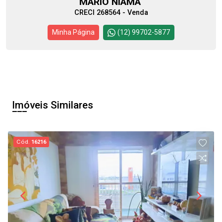
MARIO NIAMA
CRECI 268564 - Venda
Minha Página
(12) 99702-5877
Imóveis Similares
Cód.
16216