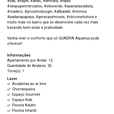
#ball, #bayer, #anac, #dmcard, #nipbr,
#obasupermercados, #sitioverde, #spaniatacadista,
#madero, #jeronimoburger, #allbadah, #mrmoo
#padariapapaya, #geracaoimoveis, #rdcconstrutora e
muito mais no bairro que se desenvolve cada vez mais
trazendo bem-estar e praticidade.
Venha viver o conforto que só QUADRIA Aquarius pode
oferecer!
Informações
Apartamento por Andar: 12
Quantidade de Andares: 26
Torre(s): 1
Lazer
Academia ao ar livre
Churrasqueira
Espaço Gourmet
Espaço Kids
Piscina Adulto
Piscina Infantil