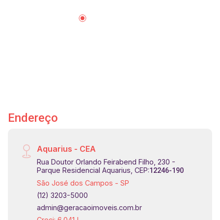
#InvestimentoSJC #QualidadeDeVida
Endereço
Aquarius - CEA
Rua Doutor Orlando Feirabend Filho, 230 -
Parque Residencial Aquarius, CEP:
12246-190
São José dos Campos - SP
(12) 3203-5000
admin@geracaoimoveis.com.br
Creci: 6.041J