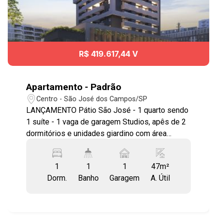
R$ 419.617,44 V
Apartamento - Padrão
Centro - São José dos Campos/SP
LANÇAMENTO Pátio São José - 1 quarto sendo
1 suíte - 1 vaga de garagem Studios, apês de 2
dormitórios e unidades giardino com área
externa privativa. Fachada contemporânea +
ambientes inteligentes. Áreas comuns
1
1
1
47m²
equipadas, decoradas e mobiliadas. Ideal para
Dorm.
Banho
Garagem
A. Útil
morar ou investir, com conforto, leveza e
qualidade de vida. Entre em contato e saiba
mais! #PátioSãoJosé #LançamentoImobiliário
#ApartamentoSJC #StudiosSJC