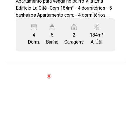
Apartamento para venda no bairro Vila Ema
Edifício La Cité -Com 184m² - 4 dormitórios - 5
banheiros Apartamento com: - 4 dormitórios
sendo 3 suítes - ar condicionado - sala ampla
de estar com varanda - sala de jantar e TV -
4
5
2
184m²
cozinha planejada - varanda gourmet -
Dorm.
Banho
Garagens
A. Útil
dependência de empregada com banheiro - 2
vagas de garagem Área comum do condomínio:
- quadra de tênis - academia - quadra
poliesportiva - churrasqueira - 2 salões de festa
- sala de jogos - sala de recreação para crianças
pequenas e teens - sala de reunião / estudo - 3
piscinas sendo 1 raia de 25m, 1 de recreação
geral e 1 de criança pequena - playground - sala
para Atendimento de massagem -
estacionamento para visitantes Condomínio
com lazer de clube! Vagas de garagem para
visitantes! O bairro Vila Ema está localizado na
região central de São José dos Campos, com 2