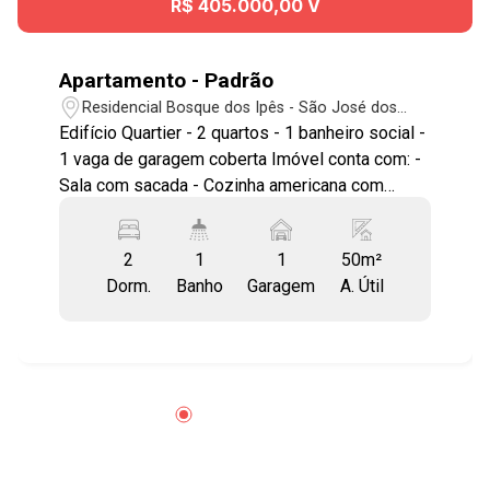
R$ 405.000,00 V
Apartamento - Padrão
Residencial Bosque dos Ipês - São José dos
Campos/SP
Edifício Quartier - 2 quartos - 1 banheiro social -
1 vaga de garagem coberta Imóvel conta com: -
Sala com sacada - Cozinha americana com
armários planejados - Quartos com armários
planejados - Portão automático - Sol da manhã -
2
1
1
50m²
Vagas para Visitantes Estuda permuta por
Dorm.
Banho
Garagem
A. Útil
terreno no Bosque dos Ipês. Localização
Excelente! Próximo a Escolas, Padaria,
Mercados, farmácias, a poucos minutos do
Shopping Oriente, fácil acesso à Rodovia
Presidente Dutra, Anel Viário e demais regiões
da cidade. Agende já sua visita! #imobiliaria
#geraçãoimóveis #apvenda #quartie
#bosquedosipês