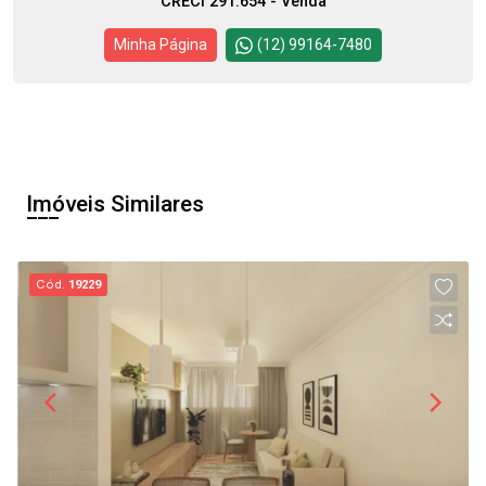
CRECI 291.654 - Venda
Minha Página
(12) 99164-7480
Imóveis Similares
Cód.
19229