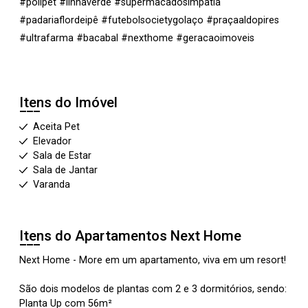
#polipet #linhaverde #supermacadosimpatia
#padariaflordeipê #futebolsocietygolaço #praçaaldopires
#ultrafarma #bacabal #nexthome #geracaoimoveis
Itens do Imóvel
Aceita Pet
Elevador
Sala de Estar
Sala de Jantar
Varanda
Itens do Apartamentos
Next Home
Next Home - More em um apartamento, viva em um resort!
São dois modelos de plantas com 2 e 3 dormitórios, sendo:
Planta Up com 56m²