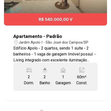
R$ 540.000,00 V
Apartamento - Padrão
Jardim Apolo I - São José dos Campos/SP
Edifício Apolo - 2 quartos, sendo 1 suíte - 2
banheiros - 1 vaga de garagem Imóvel possuí: -
Living integrado com excelente iluminação
natural - Cozinha moderna integrada - Área de
serviço - Solarium - Salão de festas Ótima
2
2
1
60m²
localização no bairro Jardim Apolo, uma das
Dorm.
Banho
Garagem
Const.
regiões mais valorizadas da cidade, próximo ao
Colinas Shopping e Parque Vicentina Aranha,
além de contar com amplo comércio e serviços
nos arredores. Fácil acesso à Avenida Heitor
Villa-Lobos, Avenida Jorge Zarur, Anel Viário e