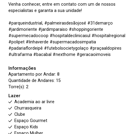
Venha conhecer, entre em contato com um de nossos
especialistas e garanta a sua unidade!
#parqueindustrial, #palmeirasdesãojosé #31demarço
#jardimoriente #jardimparaiso #shoppingoriente
#supermecadocoop #hospitaldeclinicasul #hospitalregional
#polipet #linhaverde #supermacadosimpatia
#padariaflordeipê #futebolsocietygolaço #praçaaldopires
#ultrafarma #bacabal #nexthome #geracaoimoveis
Informações
Apartamento por Andar: 8
Quantidade de Andares: 15
Torre(s): 2
Lazer
Academia ao ar livre
Churrasqueira
Clube
Espaço Gourmet
Espaço Kids
Espaço Mulher