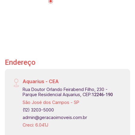
às principais vias da cidade, proporcionando
excelente mobilidade para todas as regiões de
São José dos Campos. Agende sua visita agora
mesmo! #imobiliaria #geraçãoimóveis
#aptovenda #aptovendaSJC #JardimApolo
#elevador #aceitapet
Endereço
Aquarius - CEA
Rua Doutor Orlando Feirabend Filho, 230 -
Parque Residencial Aquarius, CEP:
12246-190
São José dos Campos - SP
(12) 3203-5000
admin@geracaoimoveis.com.br
Creci: 6.041J