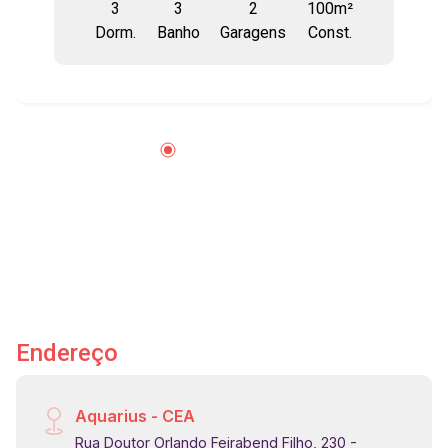
3
3
2
100m²
com churrasqueira - Sacada Envidraçada com
Dorm.
Banho
Garagens
Const.
tela de proteção - Área de serviço independente
- Hobby Box iluminado privativo - Escritório
(Home Office) - Aquecimento a gás na cozinha e
banheiros - Andar alto com vista livre -
Infraestrutura para instalação de ar condicionado
O Splendor Garden é reconhecido por possuir
uma das maiores e mais completas áreas de
lazer de São José dos Campos. - 5 Piscinas
sendo duas climatizadas - 2 Academia
completa - Complexo esportivo - Quadra de
tênis - Futebol Society - Futsal - Vôlei -
Basquete - Pista de Skate - Boulevard
Arborizado - 4 gazebos com forno e
Endereço
churrasqueira - 7 salões de festa - Espaço Pet -
Car wash com duas vagas - Coworking - Sauna e
Spa - Sala de jogos - Salão de jogos - 2
Aquarius - CEA
Playground - Brinquedoteca - Mini mercado -
Rua Doutor Orlando Feirabend Filho, 230 -
Portaria 24H com recebimento de encomendas