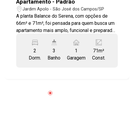
Apartamento - Padrão
Jardim Apolo - São José dos Campos/SP
A planta Balance do Serena, com opções de
66m² e 71m², foi pensada para quem busca um
apartamento mais amplo, funcional e preparado
para acompanhar diferentes fases da vida. Apto
conta com: - 2 suítes - Lavabo - 1 ou 2 vagas de
2
3
1
71m²
estacionamento - Hobby box - Integração entre
Dorm.
Banho
Garagem
Const.
sala e varanda - Espaço para cama King Size na
suíte master O projeto valoriza a integração dos
ambientes e o aproveitamento inteligente dos
espaços, entregando conforto real para morar ou
investir. ? Diferenciais que Elevam o Padrão ?
Infraestrutura Completa - Infraestrutura para ar-
condicionado na sala e dormitórios - Área
técnica exclusiva para condensadora -
Aquecimento a gás nos banheiros e cozinha ?
Integração e Amplitude - Piso nivelado entre
sala e varanda - Fechamento de vidro na varanda