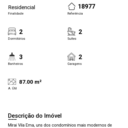
18977
Residencial
Finalidade
Referência
2
2
Dormitórios
Suítes
3
2
Banheiros
Garagens
87.00 m²
A. Útil
Descrição do Imóvel
Mirai Vila Ema, uns dos condomínios mais modernos de