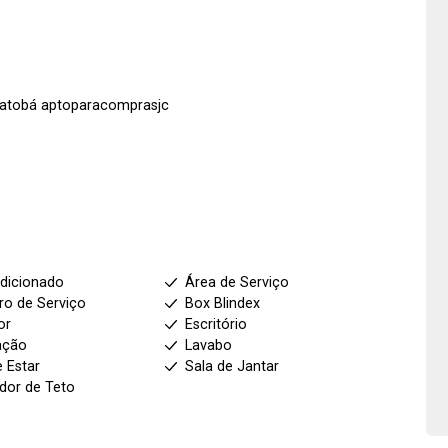
oJatobá aptoparacomprasjc
dicionado
Área de Serviço
ro de Serviço
Box Blindex
or
Escritório
ação
Lavabo
e Estar
Sala de Jantar
ador de Teto