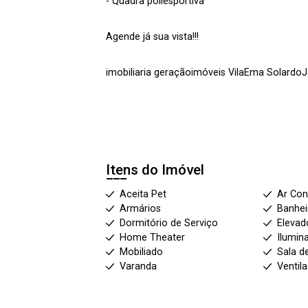
- Quadra poliesportiva
Agende já sua vista!!!
imobiliaria geraçãoimóveis VilaEma Solard
Itens do Imóvel
Aceita Pet
Ar Con
Armários
Banhei
Dormitório de Serviço
Elevad
Home Theater
Ilumin
Mobiliado
Sala d
Varanda
Ventil