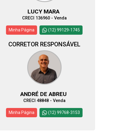
LUCY MARA
CRECI 136960 - Venda
Minha Página
(12) 99129-1745
CORRETOR RESPONSÁVEL
ANDRÉ DE ABREU
CRECI 48848 - Venda
Minha Página
(12) 99768-3153