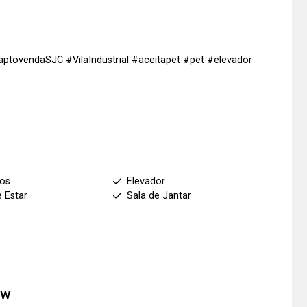
ptovendaSJC #VilaIndustrial #aceitapet #pet #elevador
ios
Elevador
e Estar
Sala de Jantar
ew