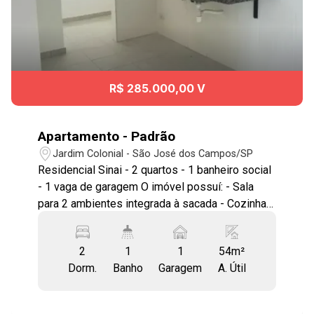
R$ 285.000,00 V
Apartamento - Padrão
Jardim Colonial - São José dos Campos/SP
Residencial Sinai - 2 quartos - 1 banheiro social
- 1 vaga de garagem O imóvel possuí: - Sala
para 2 ambientes integrada à sacada - Cozinha -
Área de serviço Condomínio dispõe de: -
Piscina - Área gourmet - Salão de festas -
2
1
1
54m²
Portaria remota 24h Alguns diferenciais do
Dorm.
Banho
Garagem
A. Útil
condomínio: - Isolamento Acústico com lajes de
25cm de espessura - Pé direito alto de 2.70m -
Circuito Elétrico para Ar Condicionado. Os