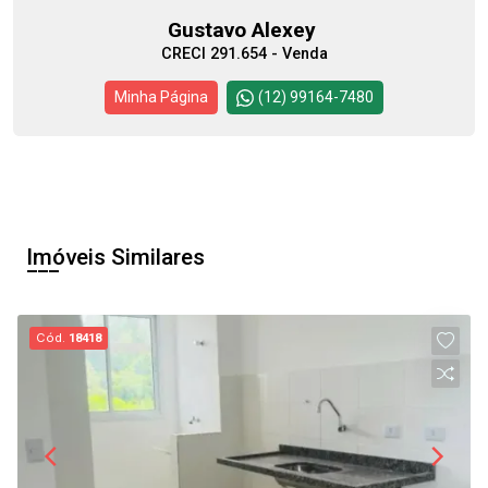
Gustavo Alexey
CRECI 291.654 - Venda
Minha Página
(12) 99164-7480
Imóveis Similares
Cód.
18418