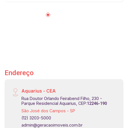
apartamentos já foram projetados com circuito
elétrico pronto para ar-condicionado -
Reaproveitamento da água da chuva -
Medidores de Água, Gás e Luz individuais -
Espaço Horta - Praça das mães - Redário
Localizado próximo de escolas, academia,
supermercado, ponto de ônibus e comércio em
geral. Agende sua visita!!! #imobiliária
#geracaoimoveis #jardimcolonial
#aptoparacomprasjc #residencialsinai
Endereço
Aquarius - CEA
Rua Doutor Orlando Feirabend Filho, 230 -
Parque Residencial Aquarius, CEP:
12246-190
São José dos Campos - SP
(12) 3203-5000
admin@geracaoimoveis.com.br