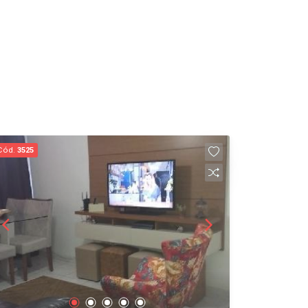
Cód.
3525