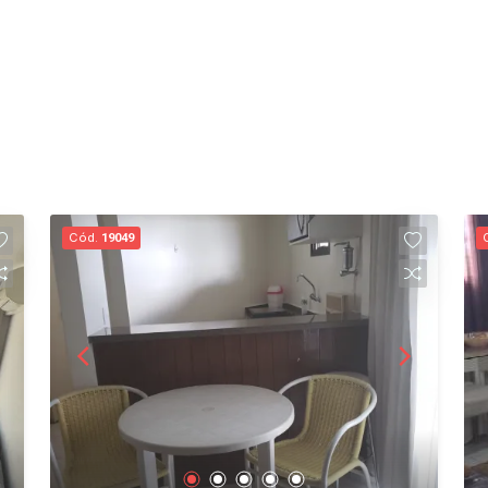
Cód.
19049