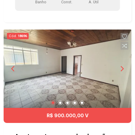
Banho
Const.
A. Útil
clientes Localizado no Centro de São José dos
Campos , próximo do Policlin, Santa Casa, Clinica
São José, Hospital Ortho, Hospital Vivalle, todo
tipo de comércios e serviços na região, acessos
fácil para Anel Viário toda as regiões da cidade .
Cód.
18696
Agende já sua visita!! #imobiliaria
#greaçãoimóveis #salavenda #salavendaSJC
#CentroSJC
R$ 900.000,00 V