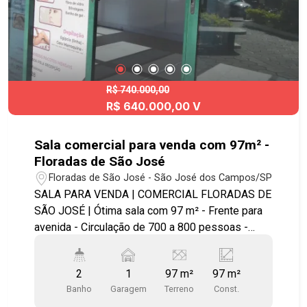
Lojas Comerciais, acesso fácil as principais
avenidas e bairros da cidade. Agende já sua
visita!! #imobiliaria #geraçãoimóveis
#aptovenda #aptovendaSJC #aptolocaçãoSJC
#aptolocação
R$ 740.000,00
R$ 640.000,00 V
Sala comercial para venda com 97m² -
Floradas de São José
Floradas de São José - São José dos Campos/SP
SALA PARA VENDA | COMERCIAL FLORADAS DE
SÃO JOSÉ | Ótima sala com 97 m² - Frente para
avenida - Circulação de 700 a 800 pessoas -
Divisórias - Blindex Próximo do Shopping Vale
Sul, ponto de ônibus, escolas, supermercados,
2
1
97 m²
97 m²
bancos, todo tipo de comércios, Avenida
Banho
Garagem
Terreno
Const.
Andrômeda, fácil acesso para a Dutra e Anel