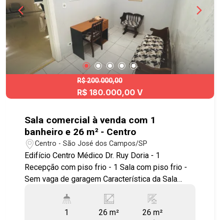
R$ 200.000,00
R$ 180.000,00 V
Sala comercial à venda com 1
banheiro e 26 m² - Centro
Centro - São José dos Campos/SP
Edifício Centro Médico Dr. Ruy Doria - 1
Recepção com piso frio - 1 Sala com piso frio -
Sem vaga de garagem Característica da Sala
Comercial - Toda reformada - Ar condicionado -
Hall amplo de espera para atendimento de
1
26 m²
26 m²
clientes - Portaria com controle de acesso a