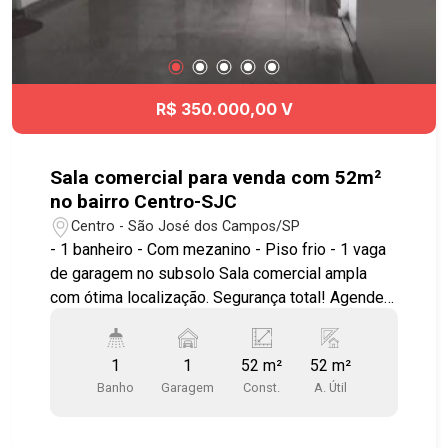
R$ 350.000,00 V
Sala comercial para venda com 52m²
no bairro Centro-SJC
Centro - São José dos Campos/SP
- 1 banheiro - Com mezanino - Piso frio - 1 vaga
de garagem no subsolo Sala comercial ampla
com ótima localização. Segurança total! Agende
sua visita!!! #imobiliária #geracaoimoveis
#centrosjc #salacomercial
1
1
52 m²
52 m²
Banho
Garagem
Const.
A. Útil