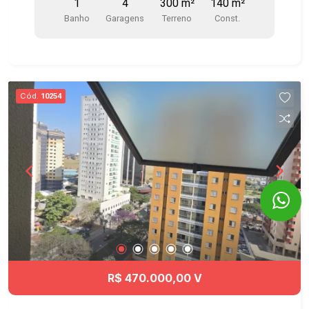
1
4
300 m²
140 m²
do Parque industrial! GA0183
Banho
Garagens
Terreno
Const.
Cód.
10254
R$ 470.000,00 V