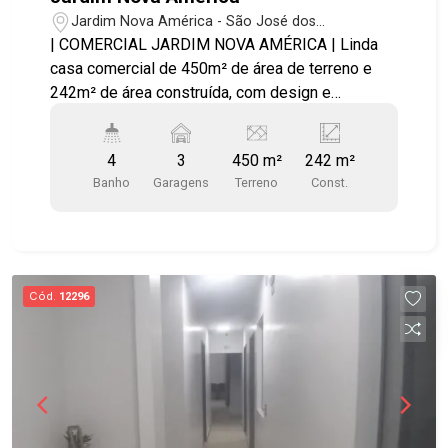
Jardim Nova América - São José dos
Campos/SP
| COMERCIAL JARDIM NOVA AMÉRICA | Linda
casa comercial de 450m² de área de terreno e
242m² de área construída, com design e
decoração aconchegantes, em localização nobre
e centralizada. Ideal para clínicas, segmentos de
4
3
450 m²
242 m²
autocuidado, workshops e/ou espaço de
Banho
Garagens
Terreno
Const.
coworking! - Recepção envidraçada em conceito
aberto - Hall com lavabo - Banheiro social -
Cozinha planejada e ampla - 06 salas sendo 01
com banheiro e 01 bastante espaçosa com
lavabo e possibilidade de entrada independente -
Cód.
12296
Área externa com jardim bastante arborizado - 03
vagas de garagem.