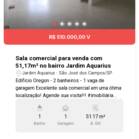
R$ 510.000,00 V
Sala comercial para venda com
51,17m² no bairro Jardim Aquarius
Jardim Aquarius - São José dos Campos/SP
Edifício Oregon - 2 banheiros - 1 vaga de
garagem Excelente sala comercial em uma ótima
localização! Agende sua visita!!! #imobiliária
#geracaoimoveis #salacomercial
#salaparacompra #jardimaquarius
1
1
51.17 m²
Banho
Garagem
A. Útil