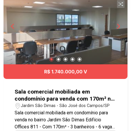
R$ 1.740.000,00 V
Sala comercial mobiliada em
condomínio para venda com 170m² no
bairro Jardim São Dimas
Jardim São Dimas - São José dos Campos/SP
Sala comercial mobiliada em condomínio para
venda no bairro Jardim São Dimas Edifício
Offices 811 - Com 170m² - 3 banheiros - 6 vagas