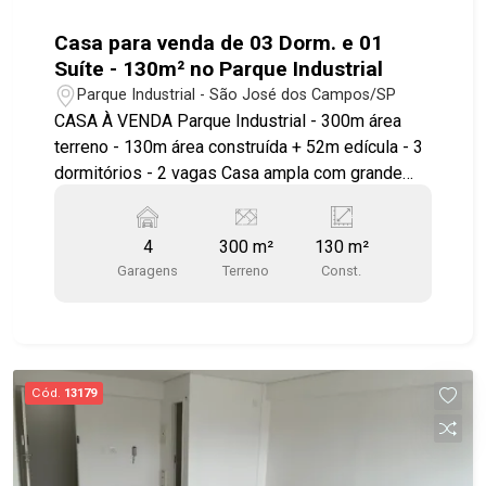
Casa para venda de 03 Dorm. e 01
Suíte - 130m² no Parque Industrial
Parque Industrial - São José dos Campos/SP
CASA À VENDA Parque Industrial - 300m área
terreno - 130m área construída + 52m edícula - 3
dormitórios - 2 vagas Casa ampla com grande
potencial de explorar diferentes segmentos de
comércio, em localização privilegiada no Parque
4
300 m²
130 m²
Industrial! Casa principal com: - 3 dormitórios
Garagens
Terreno
Const.
sendo 1 suíte com armários planejados e 2
dormitórios com ar condicionado - sala - cozinha
com armários planejados - banheiro social - área
de serviço - quintal com churrasqueira - jardim - 2
vagas cobertas Edícula: - 2 salas amplas -
Cód.
13179
banheiro social - varanda. Localizada em região
de grande expansão comercial, próximo ao
Hospital Regional de São José dos Campos,
padaria Flor de Ypê, Supermercados, e com fácil