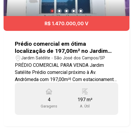
R$ 1.470.000,00 V
Prédio comercial em ótima
localização de 197,00m² no Jardim
Satélite!
Jardim Satélite - São José dos Campos/SP
PRÉDIO COMERCIAL PARA VENDA Jardim
Satélite Prédio comercial próximo à Av.
Andrômeda com 197,00m²! Com estacionamento
para 4 carros com portão automático! - Térreo:
Recepção com banheiro e mezanino, 3 salas,
4
197 m²
banheiro no corredor, área para estoque e
Garagens
A. Útil
cozinha. - 1º Andar: 3 salas, banheiro no corredor
e área para estoque.