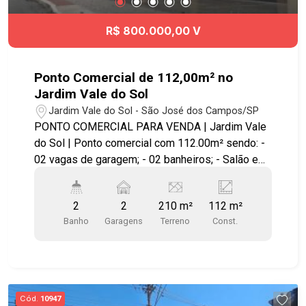
R$ 800.000,00 V
Ponto Comercial de 112,00m² no
Jardim Vale do Sol
Jardim Vale do Sol - São José dos Campos/SP
PONTO COMERCIAL PARA VENDA | Jardim Vale
do Sol | Ponto comercial com 112.00m² sendo: -
02 vagas de garagem; - 02 banheiros; - Salão e
mezanino; Imóvel de esquina com a feira de
Santana x Rua Abaré x Linha verde.
2
2
210 m²
112 m²
Banho
Garagens
Terreno
Const.
Cód.
10947