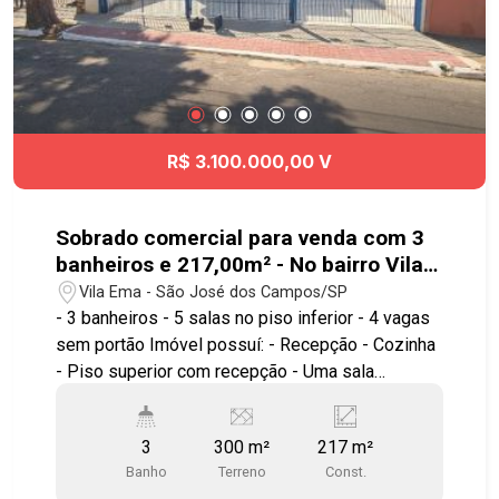
R$ 3.100.000,00 V
Sobrado comercial para venda com 3
banheiros e 217,00m² - No bairro Vila
Ema - SJC
Vila Ema - São José dos Campos/SP
- 3 banheiros - 5 salas no piso inferior - 4 vagas
sem portão Imóvel possuí: - Recepção - Cozinha
- Piso superior com recepção - Uma sala
pequena e uma maior de 60 m² *Excelente para
clínica, consultório, Administrativo* Ótima
3
300 m²
217 m²
localização na Vila Ema, um dos bairros mais
Banho
Terreno
Const.
valorizados de São José dos Campos, próximo à