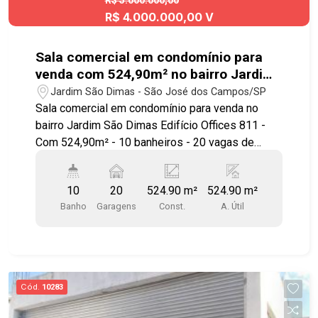
R$ 5.000.000,00
R$ 4.000.000,00 V
Sala comercial em condomínio para
venda com 524,90m² no bairro Jardim
São Dimas
Jardim São Dimas - São José dos Campos/SP
Sala comercial em condomínio para venda no
bairro Jardim São Dimas Edifício Offices 811 -
Com 524,90m² - 10 banheiros - 20 vagas de
garagem Andar inteiro com sala ampla em ótima
localização! Com instalação elétrica facilitada
10
20
524.90 m²
524.90 m²
para Lay-out local para ar condicionado no contra
Banho
Garagens
Const.
A. Útil
piso banheiros com piso frio 20 vagas de
garagem cobertas fixas no subsolo Portaria 24
horas com sistema de controle de acesso a
funcionários e prestadores de serviço, servido
por 4 elevadores, 2 banheiros de uso comum no
Cód.
10283
corredor de cada andar, 142 vagas para
visitantes, gerador de energia para emergência e