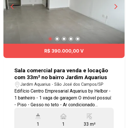
acesso às principais vias da cidade. #casavenda
#parqueindustrial
R$ 390.000,00 V
Sala comercial para venda e locação
com 33m² no bairro Jardim Aquarius
Jardim Aquarius - São José dos Campos/SP
Edifício Centro Empresarial Aquarius by Helbor -
1 banheiro - 1 vaga de garagem O imóvel possuí:
- Piso - Gesso no teto - Ar condicionado
Localização privilegiada! Agende sua visita!!!
#imobiliária #geracaoimoveis #salacomercial
1
1
33 m²
#salaparaalugar #salaparavenda #jardimaquarius