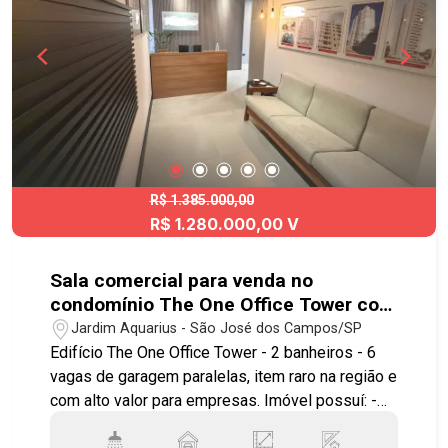
R$ 1.385.000,00
R$ 1.280.000,00 V
Sala comercial para venda no
condomínio The One Office Tower com
6 vagas de garagem e 72m² no Jardim
Jardim Aquarius - São José dos Campos/SP
Aquarius!
Edifício The One Office Tower - 2 banheiros - 6
vagas de garagem paralelas, item raro na região e
com alto valor para empresas. Imóvel possuí: -
Sala toda mobiliada em excelente localização no