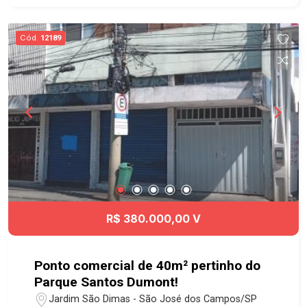
com área de 9 a 12m² cada uma,
deposito/lavanderia 1º piso: - 6 salas de 9m²,
Cód.
12189
sendo 3 com banheiro privativo, cascata. 2ª piso:
- 2 salas, uma com 25m² e a outra com 5m² - 1
banheiro no pavimento - Teto de vidro central.
Edícula: - Sala com 40m² e um banheiro privativo.
- Porta lateral para acesso independente à
edícula. Excelente localização na Av. Heitor Villa
Lobos! Agende sua visita! #imobiliaria
#geracaoimoveis #pontocomercial
#vendadeimoveis #vilaema
#corretoradeimoveis #oportunidade
#rentabilidaderapida
R$ 380.000,00 V
Ponto comercial de 40m² pertinho do
Parque Santos Dumont!
Jardim São Dimas - São José dos Campos/SP