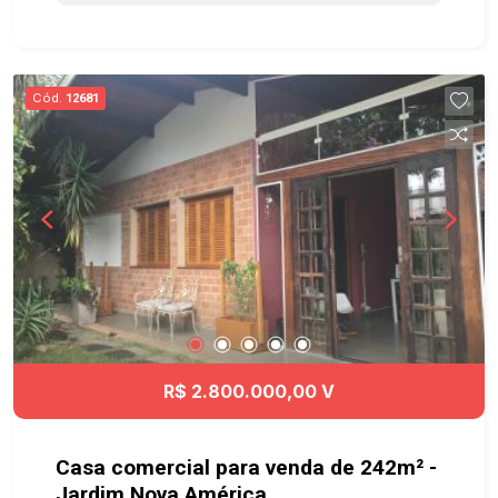
Avenida Heitor Villa-Lobos, com fácil acesso a
supermercados, padarias, farmácias, academias,
restaurantes e ao Boulevard Vila Ema. A poucos
minutos do Parque Vicentina Aranha, do Parque
Cód.
12681
Santos Dumont e do Shopping Esplanada. Possui
fácil acesso ao Anel Viário, à Avenida Jorge Zarur
e à Rodovia Presidente Dutra, facilitando o
deslocamento para todas as regiões da cidade.
Agende já sua visita! #imobiliaria
#geraçãoimóveis #pontocomercial
#pontocomercialSJC #VilaEma
R$ 2.800.000,00 V
Casa comercial para venda de 242m² -
Jardim Nova América