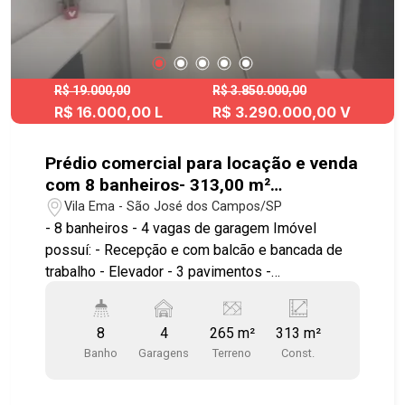
R$ 19.000,00
R$ 3.850.000,00
R$ 16.000,00 L
R$ 3.290.000,00 V
Prédio comercial para locação e venda
com 8 banheiros- 313,00 m²
construídos- Vila Ema
Vila Ema - São José dos Campos/SP
- 8 banheiros - 4 vagas de garagem Imóvel
possuí: - Recepção e com balcão e bancada de
trabalho - Elevador - 3 pavimentos -
Copa/lanchonete interna com balcão de mármore
e teto de vidro - Porcelanato em todo prédio - Ar
8
4
265 m²
313 m²
condicionado, interfones e alarmes - Medidores
Banho
Garagens
Terreno
Const.
de energia em todas as salas - Paredão frontal
para a divulgação do seu negócio Térreo: - 2
banheiros com acessibilidade - 4 salas com pia,