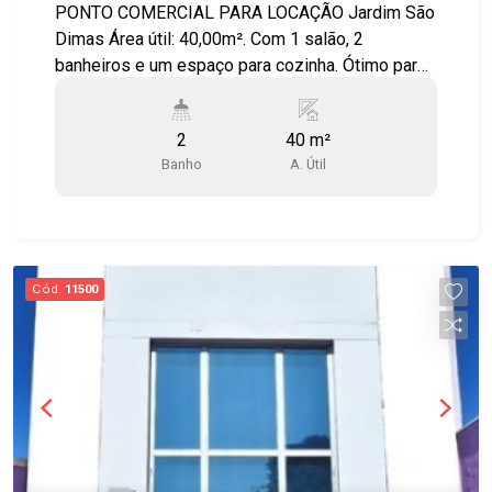
PONTO COMERCIAL PARA LOCAÇÃO Jardim São
Dimas Área útil: 40,00m². Com 1 salão, 2
banheiros e um espaço para cozinha. Ótimo para
salão de beleza, papelaria ou lojas em geral. *
Não tem vaga de garagem. Localizado a poucos
2
40 m²
passos da Av Francisco José Longo, UNESP e
Banho
A. Útil
Parque Santos Dumont.
Cód.
11500