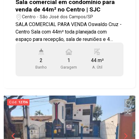
Sala comercial em condomínio para
venda de 44m² no Centro | SJC
Centro - São José dos Campos/SP
SALA COMERCIAL PARA VENDA Oswaldo Cruz -
Centro Sala com 44m² toda planejada com
espaço para recepção, sala de reuniões e 4
postos de trabalho. Com: - 2 banheiros; - 1 copa; -
1 vaga de garagem coberta; - Ar condicionado; -
2
1
44 m²
Piso porcelanato. Edifício: - Estacionamento
Banho
Garagem
A. Útil
rotativo; - Portaria; - Auditório.
Cód.
12736