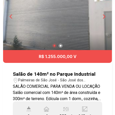
vagas rotativas para clientes. O bairro Jardim São
Dimas possui uma infraestrutura ótima. Está
localizado na região central de São José dos
Campos, com fácil acesso a Rodovia Presidente
Dutra ao Aeroporto e a Shopping e demais
regiões da cidade. Agende sua visita!!!
#imobiliária #andarcorporativo #salacomercial
#salaemcondomínio
R$ 1.255.000,00 V
Salão de 140m² no Parque Industrial
Palmeiras de São José - São José dos
Campos/SP
SALÃO COMERCIAL PARA VENDA OU LOCAÇÃO
Salão comercial com 140m² de área construída e
300m² de terreno. Edícula com 1 dorm., cozinha,
sala, banheiro, área de serviço e porta de aço
automatizado. * Localizado próximo ao hospital