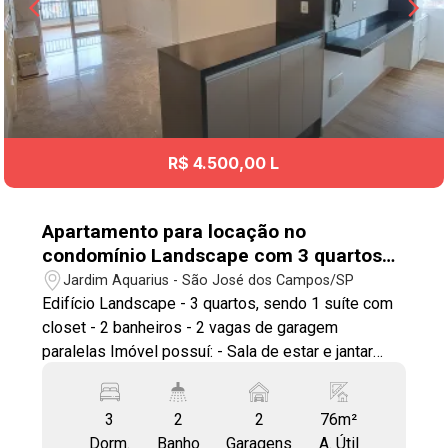
R$ 4.500,00 L
Apartamento para locação no
condomínio Landscape com 3 quartos
sendo 1 suíte - 76 m² - No bairro Jardim
Jardim Aquarius - São José dos Campos/SP
Aquarius - SJC
Edifício Landscape - 3 quartos, sendo 1 suíte com
closet - 2 banheiros - 2 vagas de garagem
paralelas Imóvel possuí: - Sala de estar e jantar
com painel de TV e estante na sala de estar -
Varanda gourmet fechada com vidro articulável -
3
2
2
76m²
Cozinha com armários planejados, fogão e
Dorm.
Banho
Garagens
A. Útil
depurador - Suíte com closet e armários planejados