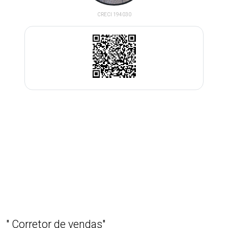
CRECI 194030
(12) 99645-7297
Enviar Pergunta
Meus imóveis para venda
Meus imóveis para locação
" Corretor de vendas"