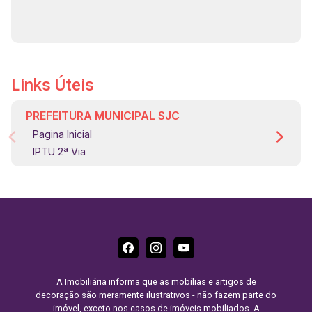
Avenida Cassiano Ricardo, Avenida Jorge Zarur,
Anel Viário e à Rodovia Presidente Dutra,
proporcionando excelente mobilidade para as
diversas regiões da cidade. Agende já sua visita!!
#imobiliaria #geraçãoimóveis #aptolocação
Links Úteis
#aptolocaçãoSJC #JardimAquarius #aceitapet
PREFEITURA MUNICIPAL SJC
Pagina Inicial
IPTU 2ª Via
A Imobiliária informa que as mobílias e artigos de
decoração são meramente ilustrativos - não fazem parte do
imóvel, exceto nos casos de imóveis mobiliados. A