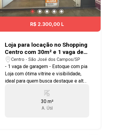
R$ 2.300,00 L
Loja para locação no Shopping
Centro com 30m² e 1 vaga de
garagem - Centro
Centro - São José dos Campos/SP
- 1 vaga de garagem - Estoque com pia
Loja com ótima vitrine e visibilidade,
ideal para quem busca destaque e alto
fluxo de clientes. Localizada ao lado do
banheiro feminino, o que garante uma
30 m²
boa circulação de pessoas no corredor.
A. Útil
Ótima localização, no Centro da cidade,
próximo ao Mercado Municipal de São
José dos Campos, e comércio variado,
contando com infraestrutura completa