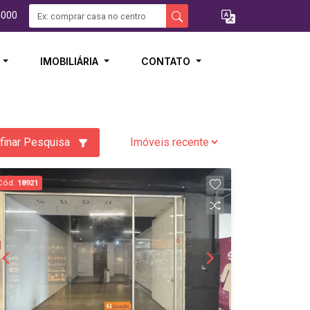
5000
I
IMOBILIÁRIA
CONTATO
finar Pesquisa
Cód.
18921