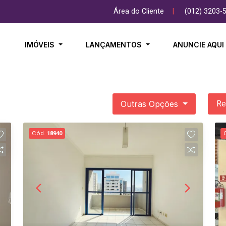
Área do Cliente
|
(012) 3203-
IMÓVEIS
LANÇAMENTOS
ANUNCIE AQU
Outras Opções
Re
Cód.
18940