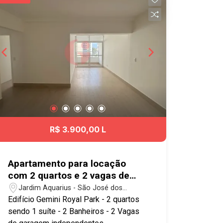
vias da cidade, como Avenida
Andrômeda e Avenida Jorge Zarur, além
de acesso rápido ao Anel Viário,
facilitando a mobilidade para outras
regiões de São José dos Campos.
Agende já sua visita!! #imobiliaria
#geraçãoimóveis #aptolocação
#aptolocaçãoSJC #JardimOriente
R$ 3.900,00 L
Apartamento para locação
com 2 quartos e 2 vagas de
garagem- 77m² no bairro
Jardim Aquarius - São José dos
Jardim Aquarius
Campos/SP
Edifício Gemini Royal Park - 2 quartos
sendo 1 suíte - 2 Banheiros - 2 Vagas