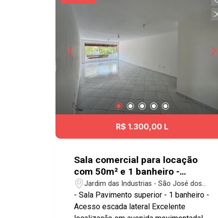
R$ 1.300,00 L
Sala comercial para locação
com 50m² e 1 banheiro -
Jardim das Indústrias
Jardim das Industrias - São José dos
Campos/SP
- Sala Pavimento superior - 1 banheiro -
Acesso escada lateral Excelente