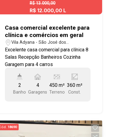
Campos, possui lindas praças e
R$ 13.000,00
qualidade de vida. Aqui você está
R$ 12.000,00 L
próximo ao Assaí Atacadista, Carrefour,
Pão de Açúcar, Shopping Colinas,
Casa comercial excelente para
Colégio Poliedro, Colégio Univap,
clínica e comércios em geral
Colégio Etep e tem fácil acesso à Dutra
Vila Adyana - São José dos
e demais regiões da cidade. Agende
Campos/SP
Excelente casa comercial para clínica 8
sua visita!!! #imobiliaria
Salas Recepção Banheiros Cozinha
#apartamentoparalocação
Garagem para 4 carros
#jardimaquarius #geminiroyalpark
2
4
450 m²
360 m²
Banho
Garagens
Terreno
Const.
Cód.
18690