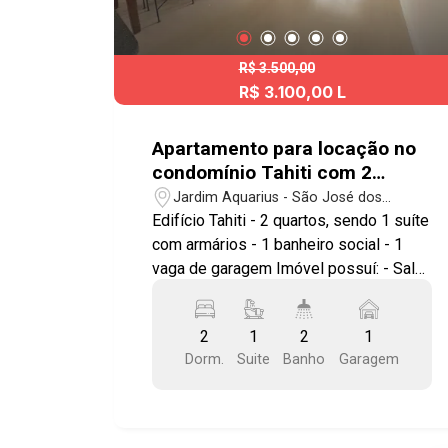
R$ 3.500,00
R$ 3.100,00 L
Apartamento para locação no
condomínio Tahiti com 2
quartos sendo 1 suíte - 64 m²
Jardim Aquarius - São José dos
no bairro Jardim Aquarius
Campos/SP
Edifício Tahiti - 2 quartos, sendo 1 suíte
com armários - 1 banheiro social - 1
vaga de garagem Imóvel possuí: - Sala
para 2 ambientes - Cozinha americana
com armários - Área de serviço com
2
1
2
1
armários - Sacada Notas: 1.Aceita
Dorm.
Suite
Banho
Garagem
somente Fiador ou Seguro Fiança Lazer
com: - Piscina - Quadra - Churrasqueira
- Salão de festas - Academia - Sauna O
bairro Jardim Aquarius está localizado