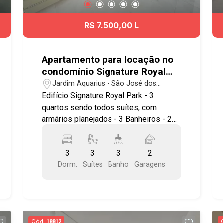
diversas regiões da cidade. Agende já
sua visita!! #imobiliaria
R$ 7.500,00 L
#geraçãoimóveis #aptovenda
#aptovendaSJC #JardimAmerica
Apartamento para locação no
condomínio Signature Royal
Park com 3 suítes e 2 vagas -
Jardim Aquarius - São José dos
83,48 m² Jardim Aquarius
Campos/SP
Edifício Signature Royal Park - 3
quartos sendo todos suítes, com
armários planejados - 3 Banheiros - 2
Vagas de garagem fixa e cobertas
Imóvel possuí: - 1 suíte ampla com
3
3
3
2
closet, 2 quartos com suítes
Dorm.
Suítes
Banho
Garagens
americanas, todos com armários
planejados, persianas correr
automatizadas com controle remoto,
piso porcelanato : - Sala ampla e
integrada com a cozinha, armários
Cód.
18812