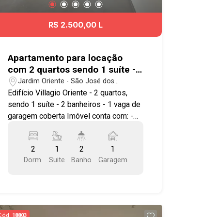
Shopping Colinas, farmácias,
restaurantes, bares, agências bancárias,
R$ 2.500,00 L
clínicas, academias, Colégios Poliedro,
Univap, Etep, Planck, Monteiro Lobato,
Objetivo entre outros e tem fácil
Apartamento para locação
acesso à Dutra e demais regiões da
com 2 quartos sendo 1 suíte -
cidade. Agende já sua visita!!
65,60 m² no bairro Jardim
Jardim Oriente - São José dos
#imobiliaria #geraçãoimóveis
Oriente
Campos/SP
Edifício Villagio Oriente - 2 quartos,
#aptolocação #aptolocaçãoSJC
sendo 1 suíte - 2 banheiros - 1 vaga de
#JardimAquarius
garagem coberta Imóvel conta com: -
Sala ampla para 2 ambientes - Cozinha
americana - Varanda Gourmet - Área de
2
1
2
1
serviço - Banheiro social Próxima ao
Dorm.
Suite
Banho
Garagem
Supermercado Shibata, além de praças
como a Praça Mikado. A região conta
com comércio completo e variado nos
arredores, oferecendo praticidade para
o dia a dia. Fácil acesso às principais
Cód.
18803