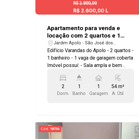
R$ 2.800,00
R$ 2.600,00 L
Apartamento para venda e
locação com 2 quartos e 1
vaga de garagem- 54m² Jardim
Jardim Apolo - São José dos
Apolo
Campos/SP
Edifício Varandas do Apolo - 2 quartos -
1 banheiro - 1 vaga de garagem coberta
Imóvel possuí: - Sala ampla e bem
arejada com sacada - Cozinha com
gabinete e armários - Banheiro social
2
1
1
54 m²
com box blindex de vidro - Área de
Dorm.
Banho
Garagem
A. Útil
serviço Condomínio conta com: -
Piscina adulto e infantil - Quadra
poliesportiva - Churrasqueira coberta -
Salão de festas - Playground - Portaria
24 hs presencial - Câmeras - Alarmes
Cód.
18736
de segurança Excelente localização,