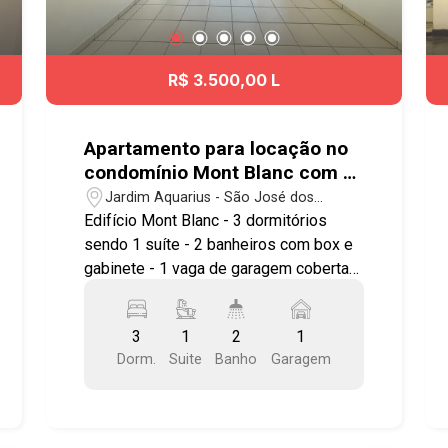
R$ 3.500,00 L
Apartamento para locação no
condomínio Mont Blanc com 3
dormitórios sendo 1 suíte - 86
Jardim Aquarius - São José dos
m² no bairro Jardim Aquarius
Campos/SP
Edifício Mont Blanc - 3 dormitórios
sendo 1 suíte - 2 banheiros com box e
gabinete - 1 vaga de garagem coberta
Imóvel possuí: - Sala com sacada -
Cozinha com armários - 1 dormitório
3
1
2
1
com armário que será restaurado - Sol
Dorm.
Suite
Banho
Garagem
manhã Lazer com: - Piscina - Área
gourmet - Sauna - Playground - Salão
kids que futuramente será academia
Ótima localização! O bairro Jardim