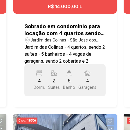
R$ 14.000,00 L
Sobrado em condomínio para
locação com 4 quartos sendo 2
suítes - 375 m² de terreno -
Jardim das Colinas - São José dos
Jardim das Colinas
Campos/SP
Jardim das Colinas - 4 quartos, sendo 2
suítes - 5 banheiros - 4 vagas de
garagens, sendo 2 cobertas e 2
descobertas Piso inferior: - Sala de
Estar com rebaixamento de teto, Lareira
4
2
5
4
, piso Tabua Corrida sintecada ,acesso
Dorm.
Suítes
Banho
Garagens
ao jardim na parte da frente - 2 Salas
amplas em 2 ambientes toda em piso
Tabua Corrida Sintecada - Cozinha
ampla com armários planejados toda
em piso de pedra , copa ampla com
Cód.
18706
piso de pedra , pia em L ampla toda em